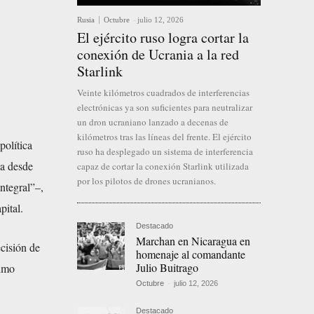
Rusia
Octubre
-
julio 12, 2026
El ejército ruso logra cortar la
conexión de Ucrania a la red
Starlink
Veinte kilómetros cuadrados de interferencias
electrónicas ya son suficientes para neutralizar
un dron ucraniano lanzado a decenas de
kilómetros tras las líneas del frente. El ejército
 política
ruso ha desplegado un sistema de interferencia
da desde
capaz de cortar la conexión Starlink utilizada
por los pilotos de drones ucranianos.
ntegral”–,
pital.
Destacado
Marchan en Nicaragua en
ecisión de
homenaje al comandante
Julio Buitrago
nimo
Octubre
-
julio 12, 2026
Destacado