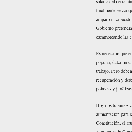
salario del denomi
finalmente se conq
amparo interpuesto 
Gobierno pretendía “
escamoteando las co
Es necesario que el
popular, determine 
trabajo. Pero debem
recuperación y defe
políticas y jurídica
Hoy nos topamos co
alimentación para la
Constitución, el ar
Aunque en la Const