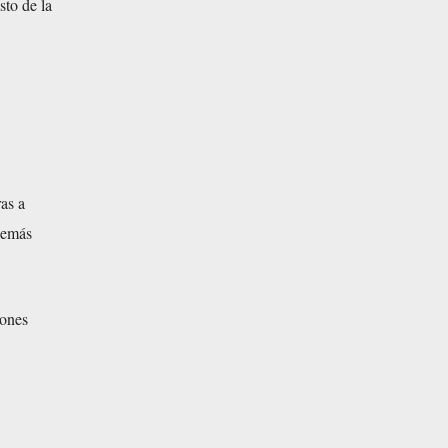
sto de la
as a
 demás
iones