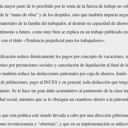
la mayor parte de lo percibido por la venta de la fuerza de trabajo no só
o de la “mano de obra” y de los despidos, sino que también impacta neg
ateriales de la familia del trabajador, al destruir su capacidad de ahorr
trimonio a futuro, como muy bien se explica en un trabajo publicado e
con el título «Tendencia perjudicial para los trabajadores».
ificación reduce drásticamente los pagos por concepto de vacaciones, ut
miso por prestaciones sociales y cancelación de liquidación al final de l
o también reduce las deducciones patronales por caja de ahorros, fondo
o de jubilaciones, pago al INCES y en general, toda deducción que ten
salario. Se le hace un gran daño acumulativo al patrimonio de la clase tr
idad social, mientras que se le obsequia un cuantioso ahorro a la patronal
 que esta política esté siendo llevada a cabo por una dirección guberna
omo revolucionaria y “obrerista”, y que en su implementación se utilice