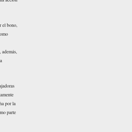
r el bono,
 como
o, además,
na
ajadoras
tamente
ha por la
omo parte