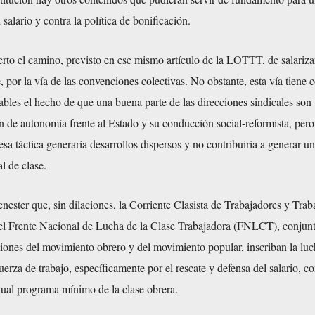
 salario y contra la política de bonificación.
to el camino, previsto en ese mismo artículo de la LOTTT, de salariza
e, por la vía de las convenciones colectivas. No obstante, esta vía tiene
bles el hecho de que una buena parte de las direcciones sindicales son
n de autonomía frente al Estado y su conducción social-reformista, per
esa táctica generaría desarrollos dispersos y no contribuiría a generar u
l de clase.
enester que, sin dilaciones, la Corriente Clasista de Trabajadores y Trab
el Frente Nacional de Lucha de la Clase Trabajadora (FNLCT), conjun
iones del movimiento obrero y del movimiento popular, inscriban la luc
fuerza de trabajo, específicamente por el rescate y defensa del salario, c
tual programa mínimo de la clase obrera.