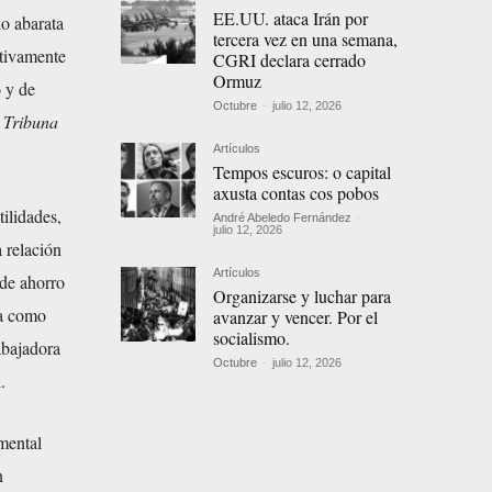
EE.UU. ataca Irán por
lo abarata
tercera vez en una semana,
ativamente
CGRI declara cerrado
Ormuz
o y de
Octubre
-
julio 12, 2026
n
Tribuna
Artículos
Tempos escuros: o capital
axusta contas cos pobos
ilidades,
André Abeledo Fernández
-
julio 12, 2026
a relación
Artículos
 de ahorro
Organizarse y luchar para
ga como
avanzar y vencer. Por el
socialismo.
abajadora
Octubre
-
julio 12, 2026
.
mental
n