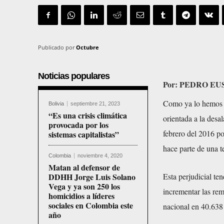
Publicado por
Octubre
Noticias populares
Por: PEDRO EUSS
Como ya lo hemos a
Bolivia
septiembre 21, 2023
“Es una crisis climática
orientada a la desa
provocada por los
febrero del 2016 p
sistemas capitalistas”
hace parte de una te
Colombia
noviembre 4, 2020
Matan al defensor de
DDHH Jorge Luis Solano
Esta perjudicial te
Vega y ya son 250 los
incrementar las re
homicidios a líderes
sociales en Colombia este
nacional en 40.638 
año