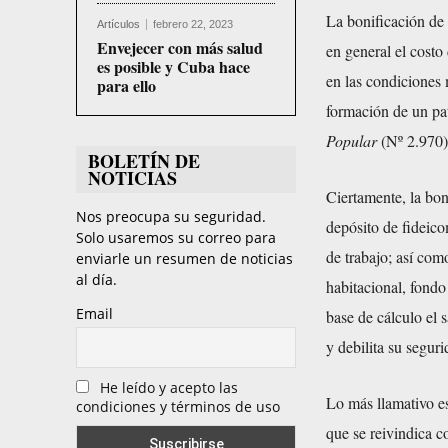
La bonificación de 
Artículos
febrero 22, 2023
Envejecer con más salud
en general el cost
es posible y Cuba hace
en las condiciones m
para ello
formación de un pa
Popular
(Nº 2.970) 
BOLETÍN DE
NOTICIAS
Ciertamente, la bon
Nos preocupa su seguridad.
depósito de fideico
Solo usaremos su correo para
de trabajo; así com
enviarle un resumen de noticias
al día.
habitacional, fond
Email
base de cálculo el 
y debilita su segur
He leído y acepto las
Lo más llamativo es
condiciones y términos de uso
que se reivindica c