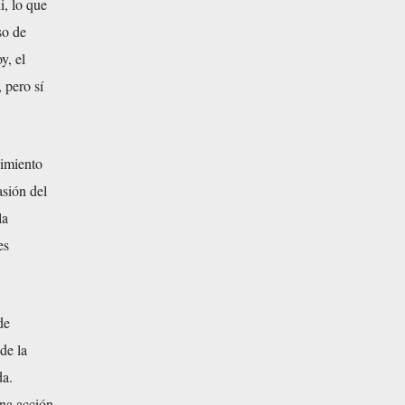
, lo que
so de
y, el
 pero sí
vimiento
asión del
la
es
de
 de la
da.
una acción