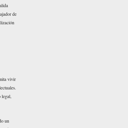
alida
bajador de
ilización
ita vivir
lectuales.
 legal,
ado un