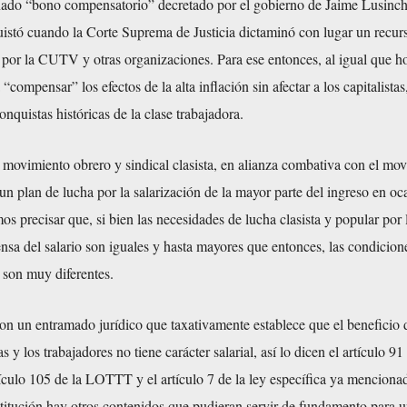
nado “bono compensatorio” decretado por el gobierno de Jaime Lusinchi
uistó cuando la Corte Suprema de Justicia dictaminó con lugar un recur
por la CUTV y otras organizaciones. Para ese entonces, al igual que ho
compensar” los efectos de la alta inflación sin afectar a los capitalistas,
nquistas históricas de la clase trabajadora.
 movimiento obrero y sindical clasista, en alianza combativa con el mo
un plan de lucha por la salarización de la mayor parte del ingreso en oc
os precisar que, si bien las necesidades de lucha clasista y popular por 
nsa del salario son iguales y hasta mayores que entonces, las condicion
s son muy diferentes.
n un entramado jurídico que taxativamente establece que el beneficio 
s y los trabajadores no tiene carácter salarial, así lo dicen el artículo 91
tículo 105 de la LOTTT y el artículo 7 de la ley específica ya menciona
itución hay otros contenidos que pudieran servir de fundamento para 