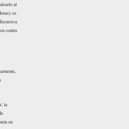
ndoselo al
oras); es
discursiva
 en contra
larmente,
n
, la
de
sión en