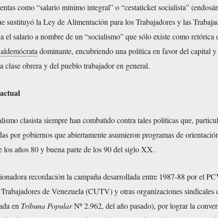
entas como “salario mínimo integral” o “cestaticket socialista” (endosá
e sustituyó la Ley de Alimentación para los Trabajadores y las Trabajad
ca el salario a nombre de un “socialismo” que sólo existe como retórica 
ialdemócrata
dominante, encubriendo una política en favor del capital y
la clase obrera y del pueblo trabajador en general.
 actual
lismo clasista siempre han combatido contra tales políticas que, particu
as por gobiernos que abiertamente asumieron programas de orientació
de los años 80 y buena parte de los 90 del siglo XX.
cionadora recordación la campaña desarrollada entre 1987-88 por el PCV
e Trabajadores de Venezuela (CUTV) y otras organizaciones sindicales 
ada en
Tribuna Popular
Nº 2.962, del año pasado), por lograr la conver