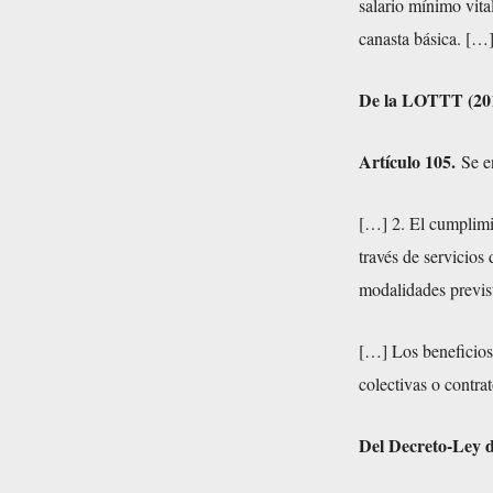
salario mínimo vita
canasta básica. […
De la LOTTT (20
Artículo 105.
Se en
[…] 2. El cumplimie
través de servicios
modalidades previst
[…] Los beneficios
colectivas o contrat
Del Decreto-Ley de