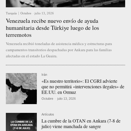
Turquía
Octubre
-
julio 13, 2026
Venezuela recibe nuevo envío de ayuda
humanitaria desde Türkiye luego de los
terremotos
Venezuela recibió toneladas de asistencia médica y estructuras para
campamentos transitorios despachadas por Ankara para las familias
afectadas en el estado La Guaira.
Irán
«Es nuestro territorio»: El CGRI advierte
que no permitirá «intervenciones ilegales» de
EE.UU. en Ormuz
Octubre
-
julio 13, 2026
Artículos
La cumbre de la OTAN en Ankara (7-8 de
julio) viene manchada de sangre