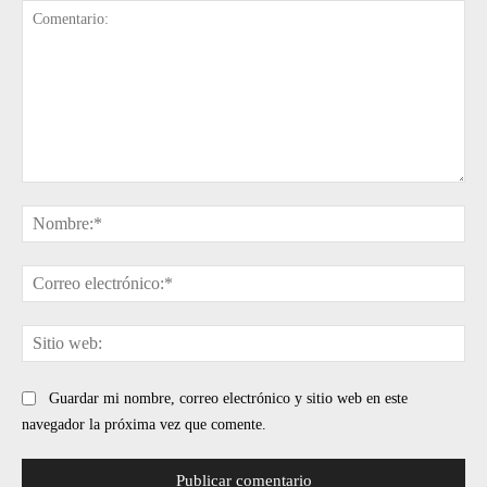
Comentario:
No
Cor
ele
Sit
web
Guardar mi nombre, correo electrónico y sitio web en este
navegador la próxima vez que comente.