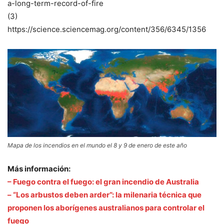
a-long-term-record-of-fire
(3)
https://science.sciencemag.org/content/356/6345/1356
Mapa de los incendios en el mundo el 8 y 9 de enero de este año
Más información:
– Fuego contra el fuego: el gran incendio de Australia
– “Los arbustos deben arder”: la milenaria técnica que
proponen los aborígenes australianos para controlar el
fuego