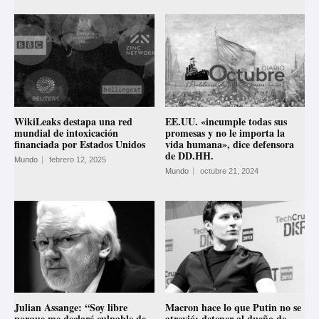
WikiLeaks destapa una red
EE.UU. «incumple todas sus
mundial de intoxicación
promesas y no le importa la
financiada por Estados Unidos
vida humana», dice defensora
de DD.HH.
Mundo
febrero 12, 2025
Mundo
octubre 21, 2024
Julian Assange: “Soy libre
Macron hace lo que Putin no se
porque me declaré culpable de
atrevió: detener al dueño de