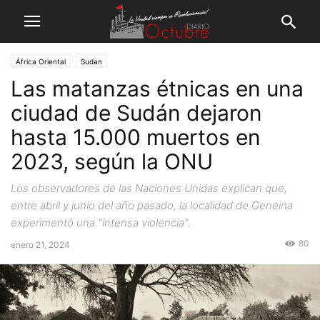
África Oriental
Sudan
Las matanzas étnicas en una
ciudad de Sudán dejaron
hasta 15.000 muertos en
2023, según la ONU
Los observadores de las Naciones Unidas explican que,
entre abril y junio del año pasado, la localidad de Geneina
experimentó una "intensa violencia".
80
enero 21, 2024