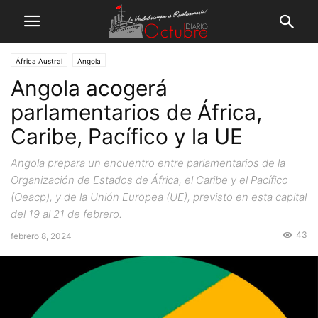
África Austral
Angola
Angola acogerá
parlamentarios de África,
Caribe, Pacífico y la UE
Angola prepara un encuentro entre parlamentarios de la
Organización de Estados de África, el Caribe y el Pacífico
(Oeacp), y de la Unión Europea (UE), previsto en esta capital
del 19 al 21 de febrero.
43
febrero 8, 2024