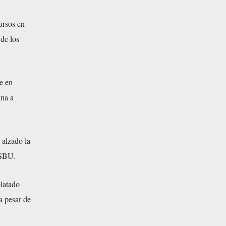
ursos en
de los
e en
ina a
 alzado la
 SBU.
latado
a pesar de