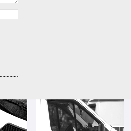
Sitio
web: