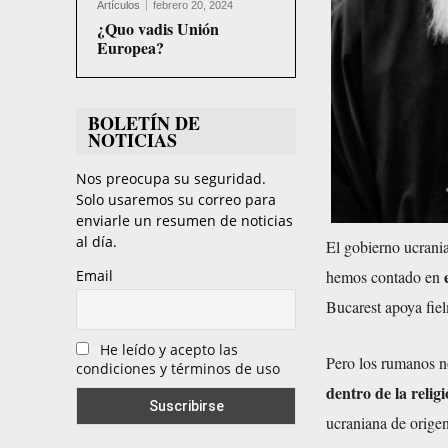
Artículos
febrero 20, 2024
¿Quo vadis Unión
Europea?
BOLETÍN DE
NOTICIAS
Nos preocupa su seguridad.
Solo usaremos su correo para
enviarle un resumen de noticias
al día.
E
l gobierno ucrani
hemos contado en
Email
Bucarest apoya fie
He leído y acepto las
Pero los rumanos n
condiciones y términos de uso
dentro de la relig
ucraniana de orige