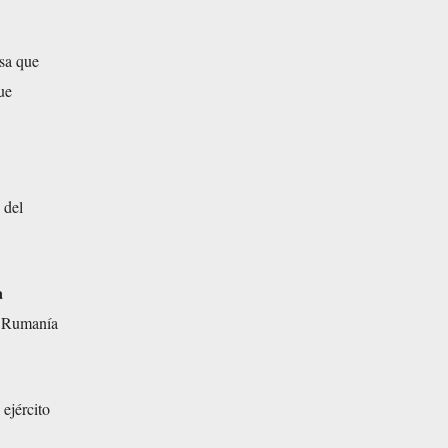
sa que
ue
 del
a
re Rumanía
 ejército