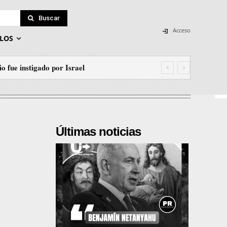
Buscar
Acceso
LOS
fue instigado por Israel
r a los monos»: senador Kennedy justifica
Últimas noticias