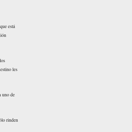
 que está
nión
los
estino les
a uno de
ólo rinden