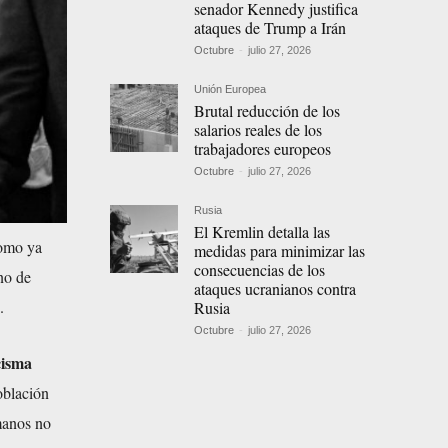
senador Kennedy justifica
ataques de Trump a Irán
Octubre
-
julio 27, 2026
Unión Europea
Brutal reducción de los
salarios reales de los
trabajadores europeos
Octubre
-
julio 27, 2026
Rusia
El Kremlin detalla las
como ya
medidas para minimizar las
consecuencias de los
no de
ataques ucranianos contra
.
Rusia
Octubre
-
julio 27, 2026
cisma
oblación
manos no