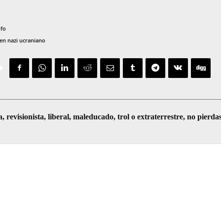
nfo
en nazi ucraniano
visionista, liberal, maleducado, trol o extraterrestre, no pierda