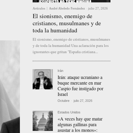
Artículos
André Abeledo Fernández
-
julio 27, 2026
El sionismo, enemigo de
cristianos, musulmanes y de
toda la humanidad
El sionismo, enemigo de cristianos, musulmanes
y de toda la humanidad Una aclaración para los
ignorantes que gritan "España cristiana...
Irán
Irán: ataque ucraniano a
buque mercante en mar
Caspio fue instigado por
Israel
Octubre
-
julio 27, 2026
Estados Unidos
«A veces hay que matar
algunas gallinas para
asustar a los monos»: