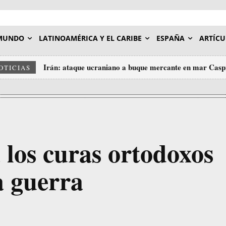
MUNDO
LATINOAMÉRICA Y EL CARIBE
ESPAÑA
ARTÍCU
Irán: ataque ucraniano a buque mercante en mar Caspio 
«A veces hay que matar algunas gallinas para asusta
OTICIAS
ataques de Trump a Irán
 los curas ortodoxos
a guerra