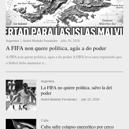
Argentina
André Abeledo Fernández
-
julio 16, 2026
A FIFA non quere política, agás a do poder
A FIFA non quere política, agás a do poder A FIFA leva anos repetindo que
o fútbol debe manterse á...
Argentina
La FIFA no quiere política, salvo la del
poder
André Abeledo Fernández
-
julio 16, 2026
Cuba
Cuba sufre colapso energético por cerco