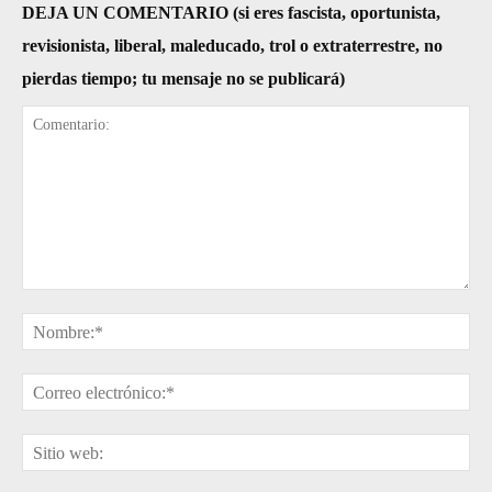
DEJA UN COMENTARIO (si eres fascista, oportunista,
revisionista, liberal, maleducado, trol o extraterrestre, no
pierdas tiempo; tu mensaje no se publicará)
Comentario:
No
Cor
ele
Sit
web