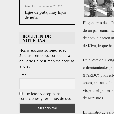
Artículos
septiembre 20, 2015
Hijos de puta, muy hijos
de puta
El gobierno de la 
de un panorama “so
BOLETÍN DE
de comunicación inf
NOTICIAS
de Kivu, lo que hac
Nos preocupa su seguridad.
Solo usaremos su correo para
En el este del Cong
enviarle un resumen de noticias
al día.
enfrentamientos po
(FARDC) y los rebe
Email
enero, anunció el 
víspera, el gobier
He leído y acepto las
de Ministros.
condiciones y términos de uso
El ministro de Salu