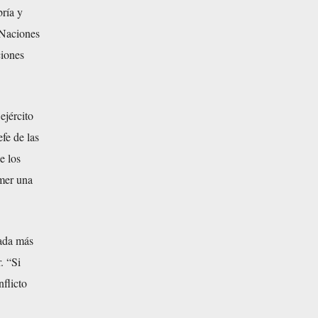
ría y
 Naciones
iones
ejército
fe de las
e los
emer una
lada más
. “Si
nflicto