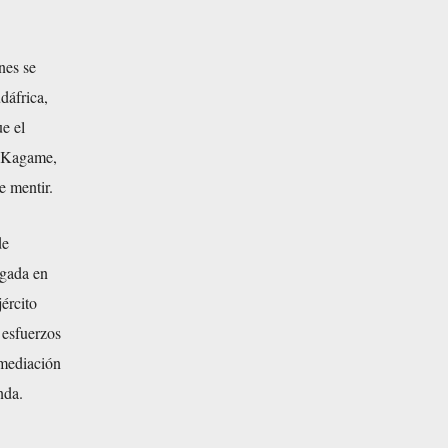
nes se
dáfrica,
e el
l Kagame,
e mentir.
de
egada en
ército
 esfuerzos
 mediación
nda.