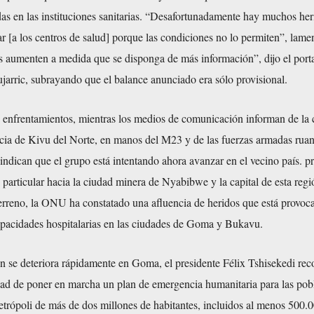
radas en las instituciones sanitarias. “Desafortunadamente hay muchos he
r [a los centros de salud] porque las condiciones no lo permiten”, lame
as aumenten a medida que se disponga de más información”, dijo el port
rric, subrayando que el balance anunciado era sólo provisional.
s enfrentamientos, mientras los medios de comunicación informan de la 
cia de Kivu del Norte, en manos del M23 y de las fuerzas armadas ruan
indican que el grupo está intentando ahora avanzar en el vecino país. p
 particular hacia la ciudad minera de Nyabibwe y la capital de esta regi
erreno, la ONU ha constatado una afluencia de heridos que está provoc
capacidades hospitalarias en las ciudades de Goma y Bukavu.
ón se deteriora rápidamente en Goma, el presidente Félix Tshisekedi rec
dad de poner en marcha un plan de emergencia humanitaria para las pob
etrópoli de más de dos millones de habitantes, incluidos al menos 500.