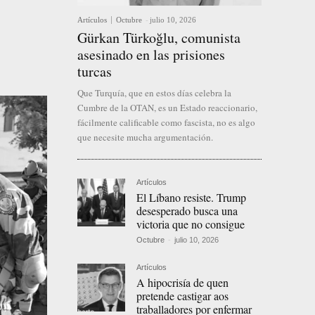
Artículos
Octubre
-
julio 10, 2026
Gürkan Türkoğlu, comunista
asesinado en las prisiones
turcas
Que Turquía, que en estos días celebra la
Cumbre de la OTAN, es un Estado reaccionario,
fácilmente calificable como fascista, no es algo
que necesite mucha argumentación.
Artículos
El Líbano resiste. Trump
desesperado busca una
victoria que no consigue
Octubre
-
julio 10, 2026
Artículos
A hipocrisía de quen
pretende castigar aos
traballadores por enfermar