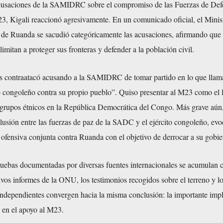
acusaciones de la SAMIDRC sobre el compromiso de las Fuerzas de Def
3, Kigali reaccionó agresivamente. En un comunicado oficial, el Minis
 de Ruanda se sacudió categóricamente las acusaciones, afirmando que
imitan a proteger sus fronteras y defender a la población civil.
s contraatacó acusando a la SAMIDRC de tomar partido en lo que llam
o congoleño contra su propio pueblo”. Quiso presentar al M23 como el 
s grupos étnicos en la República Democrática del Congo. Más grave aún,
usión entre las fuerzas de paz de la SADC y el ejército congoleño, evo
ofensiva conjunta contra Ruanda con el objetivo de derrocar a su gobie
ruebas documentadas por diversas fuentes internacionales se acumulan 
os informes de la ONU, los testimonios recogidos sobre el terreno y los
independientes convergen hacia la misma conclusión: la importante imp
s en el apoyo al M23.