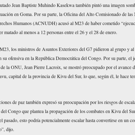
putado Jean Baptiste Muhindo Kasekwa también pintó una imagen somb
situación en Goma. Por su parte, la Oficina del Alto Comisionado de las
erechos Humanos (ACNUDH) acusó al M23 de haber cometido “ejecuc
r matado al menos a 12 personas entre el 26 y el 28 de enero.
M23, los ministros de Asuntos Exteriores del G7 pidieron al grupo y al 
 su ofensiva en la República Democrática del Congo. Por su parte, el je
 de la ONU, Jean Pierre Lacroix, se mostró preocupado por el avance d
vu, capital de la provincia de Kivu del Sur, lo que, según él, le hace t
aciones de paz también expresó su preocupación por los riesgos de esca
as del Congo que plantea la propagación de los combates en Kivu del Sur
l pasado, esto podría potencialmente escalar hasta convertirse en un co
”, dijo.