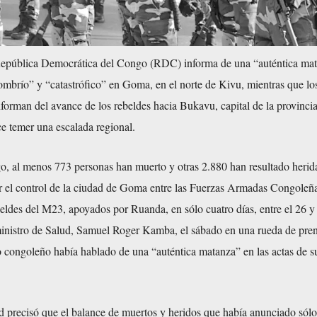
República Democrática del Congo (RDC) informa de una “auténtica ma
mbrío” y “catastrófico” en Goma, en el norte de Kivu, mientras que lo
orman del avance de los rebeldes hacia Bukavu, capital de la provincia
e temer una escalada regional.
o, al menos 773 personas han muerto y otras 2.880 han resultado herida
r el control de la ciudad de Goma entre las Fuerzas Armadas Congoleñ
ldes del M23, apoyados por Ruanda, en sólo cuatro días, entre el 26 y 
ministro de Salud, Samuel Roger Kamba, el sábado en una rueda de pre
no congoleño había hablado de una “auténtica matanza” en las actas de 
d precisó que el balance de muertos y heridos que había anunciado sólo 