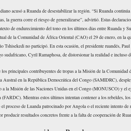
ndiano acusó a Ruanda de desestabilizar la región. “Si Ruanda continúa
s, la guerra corre el riesgo de generalizarse”, advirtió. Estas declaracio
texto de endurecimiento del tono en los últimos días entre Ruanda y Su
tual de la Comunidad de África Oriental (CAO) el 29 de enero, en la qu
o Tshisekedi no participó. En esta ocasión, el presidente ruandés, Pau
 sudafricano, Cyril Ramaphosa, de distorsionar la realidad e incluso d
 los principales contribuyentes de tropas a la Misión de la Comunidad 
ica Austral en la República Democrática del Congo (SAMIDRC), despl
unto a la Misión de las Naciones Unidas en el Congo (MONUSCO) y el ej
 (FARDC). Mientras estos últimos intentan contener a los rebeldes, los
 el proceso de Luanda patrocinado por Angola o el reciente intento de
r producir resultados concretos frente a la falta de cooperación de Rua