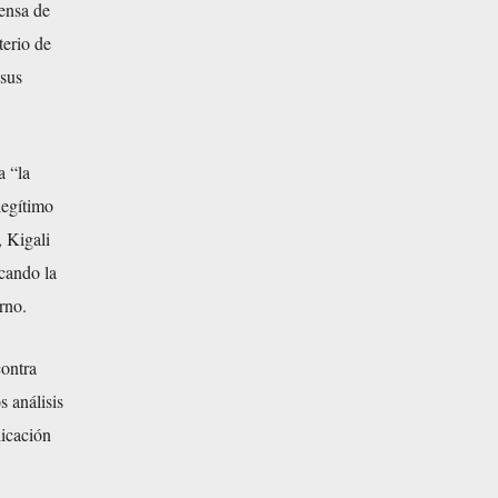
ensa de
terio de
 sus
a “la
legítimo
 Kigali
cando la
rno.
contra
 análisis
licación