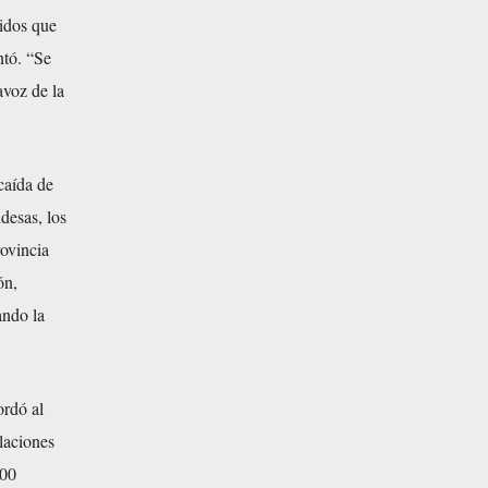
ridos que
ntó. “Se
avoz de la
caída de
desas, los
rovincia
ón,
ando la
ordó al
laciones
000