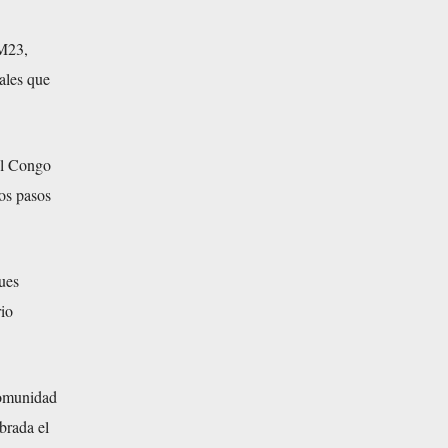
 M23,
ales que
el Congo
los pasos
ues
rio
Comunidad
brada el