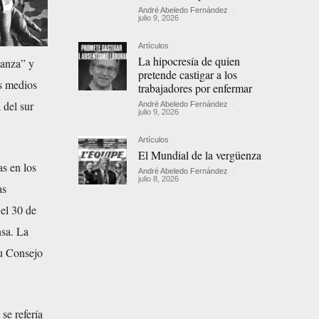
André Abeledo Fernández
-
julio 9, 2026
Artículos
La hipocresía de quien
tanza” y
pretende castigar a los
s medios
trabajadores por enfermar
 del sur
André Abeledo Fernández
-
julio 9, 2026
Artículos
El Mundial de la vergüenza
s en los
André Abeledo Fernández
-
julio 8, 2026
as
el 30 de
nsa. La
su Consejo
se refería