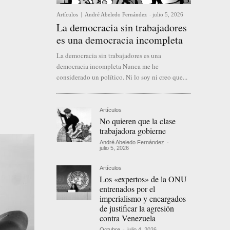
Artículos
André Abeledo Fernández
-
julio 5, 2026
La democracia sin trabajadores
es una democracia incompleta
La democracia sin trabajadores es una
democracia incompleta Nunca me he
considerado un político. Ni lo soy ni creo que...
Artículos
No quieren que la clase
trabajadora gobierne
André Abeledo Fernández
-
julio 5, 2026
Artículos
Los «expertos» de la ONU
entrenados por el
imperialismo y encargados
de justificar la agresión
contra Venezuela
Octubre
-
julio 4, 2026