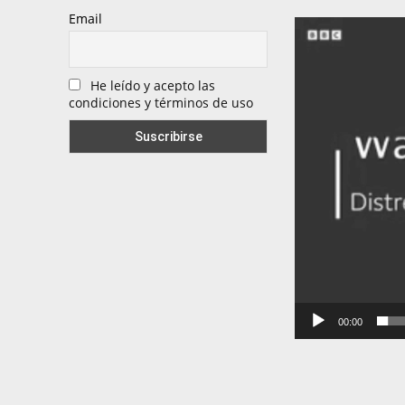
Email
R
e
p
He leído y acepto las
condiciones y términos de uso
r
o
d
u
c
t
o
r
00:00
d
e
v