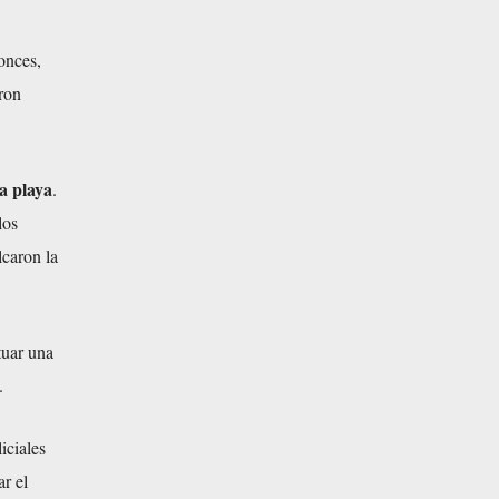
tonces,
ron
la playa
.
los
lcaron la
tuar una
.
iciales
ar el