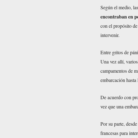
í
Según el medio, la
d
encontraban en pe
e
con el propósito de
o
intervenir.
Entre gritos de pán
Una vez allí, vario
campamentos de mig
embarcación hasta l
De acuerdo con prot
vez que una embarca
Por su parte, desde
francesas para inte