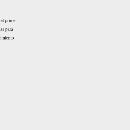
del primer
sas para
cimiento