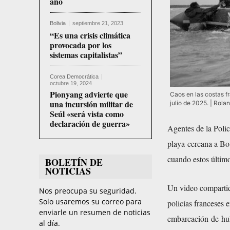
año
Bolivia
septiembre 21, 2023
“Es una crisis climática
provocada por los
sistemas capitalistas”
Corea Democrática
octubre 19, 2024
Pionyang advierte que
Caos en las costas f
una incursión militar de
julio de 2025. | Rol
Seúl «será vista como
declaración de guerra»
Agentes de la Polic
playa cercana a Bou
cuando estos último
BOLETÍN DE
NOTICIAS
Un video
comparti
Nos preocupa su seguridad.
Solo usaremos su correo para
policías franceses 
enviarle un resumen de noticias
embarcación de hu
al día.