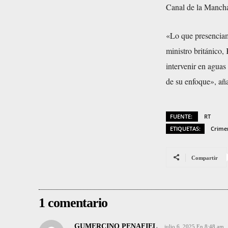
Canal de la Manch
«Lo que presencia
ministro británico,
intervenir en agua
de su enfoque», añ
FUENTE:
RT
ETIQUETAS:
Crime
Compartir
1 comentario
GUMERCINO PENAFIEL
julio 6, 2025 En 8:48 am