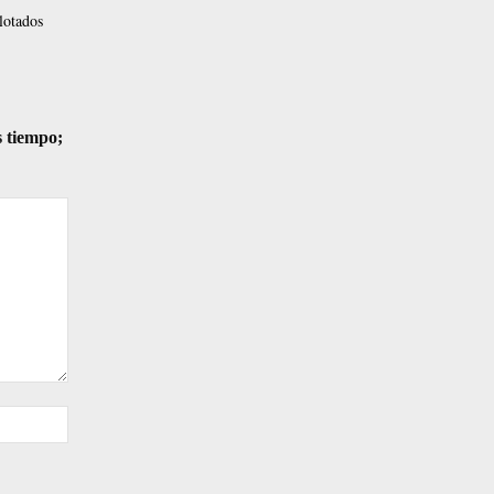
lotados
s tiempo;
Sitio
web: