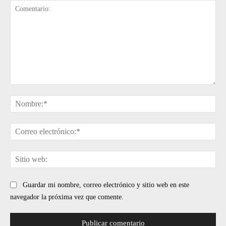
Comentario:
No
Cor
ele
Sit
web
Guardar mi nombre, correo electrónico y sitio web en este
navegador la próxima vez que comente.