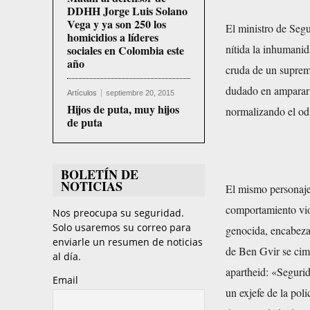
DDHH Jorge Luis Solano
Vega y ya son 250 los
El ministro de Segu
homicidios a líderes
nítida la inhumanid
sociales en Colombia este
año
cruda de un suprem
dudado en amparar a
Artículos
septiembre 20, 2015
Hijos de puta, muy hijos
normalizando el odi
de puta
BOLETÍN DE
NOTICIAS
El mismo personaje 
comportamiento viol
Nos preocupa su seguridad.
Solo usaremos su correo para
genocida, encabeza
enviarle un resumen de noticias
de Ben Gvir se cime
al día.
apartheid: «Segurida
Email
un exjefe de la pol