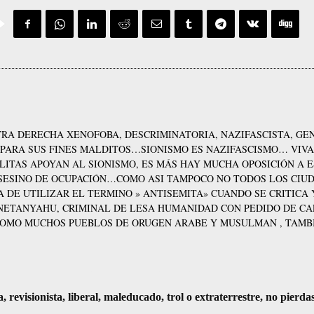
LTRA DERECHA XENOFOBA, DESCRIMINATORIA, NAZIFASCISTA, G
 PARA SUS FINES MALDITOS…SIONISMO ES NAZIFASCISMO… VIVA
ELITAS APOYAN AL SIONISMO, ES MÁS HAY MUCHA OPOSICIÓN A 
ASESINO DE OCUPACIÓN…COMO ASI TAMPOCO NO TODOS LOS CIU
A DE UTILIZAR EL TERMINO » ANTISEMITA» CUANDO SE CRITICA 
NETANYAHU, CRIMINAL DE LESA HUMANIDAD CON PEDIDO DE C
 COMO MUCHOS PUEBLOS DE ORUGEN ARABE Y MUSULMAN , TAMB
visionista, liberal, maleducado, trol o extraterrestre, no pierda