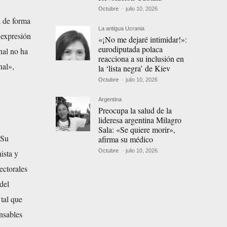
Octubre
-
julio 10, 2026
a de forma
La antigua Ucrania
 expresión
«¡No me dejaré intimidar!»:
eurodiputada polaca
nal no ha
reacciona a su inclusión en
nal»,
la ‘lista negra’ de Kiev
Octubre
-
julio 10, 2026
Argentina
Preocupa la salud de la
lideresa argentina Milagro
Sala: «Se quiere morir»,
 Su
afirma su médico
Octubre
-
julio 10, 2026
ista y
ectorales
del
 tal que
onsables