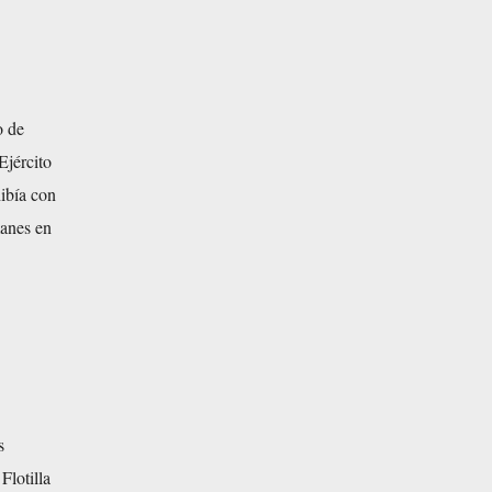
o de
Ejército
hibía con
manes en
s
Flotilla