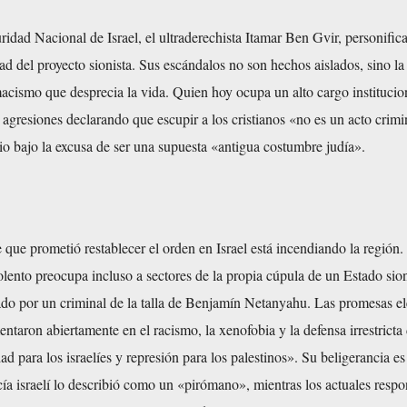
ridad Nacional de Israel, el ultraderechista Itamar Ben Gvir, personific
ad del proyecto sionista. Sus escándalos no son hechos aislados, sino la
acismo que desprecia la vida. Quien hoy ocupa un alto cargo institucio
gresiones declarando que escupir a los cristianos «no es un acto crimi
o bajo la excusa de ser una supuesta «antigua costumbre judía».
que prometió restablecer el orden en Israel está incendiando la región.
ento preocupa incluso a sectores de la propia cúpula de un Estado sion
do por un criminal de la talla de Benjamín Netanyahu. Las promesas el
ntaron abiertamente en el racismo, la xenofobia y la defensa irrestricta 
d para los israelíes y represión para los palestinos». Su beligerancia es
icía israelí lo describió como un «pirómano», mientras los actuales resp