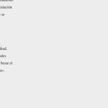
islación
s se
ikud,
siles
 besar el
za».