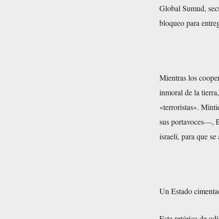
Global Sumud, secu
bloqueo para entre
Mientras los cooper
inmoral de la tierr
«terroristas». Min
sus portavoces—, B
israelí, para que se
Un Estado cimentad
Esta retórica de od