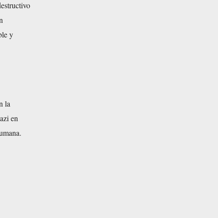
estructivo
n
ble y
n la
azi en
humana.