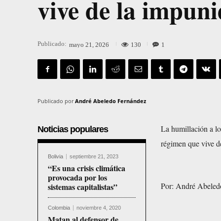
vive de la impuni
Publicado:
130
1
mayo 21, 2026
Publicado por
André Abeledo Fernández
La humillación a lo
Noticias populares
régimen que vive de
Bolivia
septiembre 21, 2023
“Es una crisis climática
provocada por los
Por: André Abeled
sistemas capitalistas”
Colombia
noviembre 4, 2020
Matan al defensor de