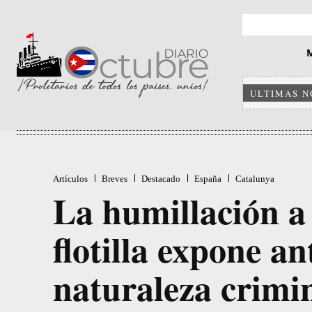
ULTIMAS N
Artículos
Breves
Destacado
España
Catalunya
La humillación a l
flotilla expone a
naturaleza crimi