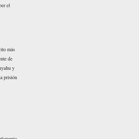
er el
cito más
ente de
anyahu y
a prisión
arlamento