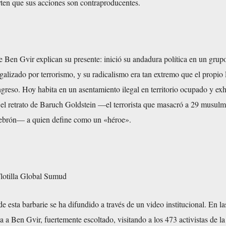
rten que sus acciones son contraproducentes.
 Ben Gvir explican su presente: inició su andadura política en un grup
galizado por terrorismo, y su radicalismo era tan extremo que el propio 
ingreso. Hoy habita en un asentamiento ilegal en territorio ocupado y ex
n el retrato de Baruch Goldstein —el terrorista que masacró a 29 musul
ebrón— a quien define como un «héroe».
Flotilla Global Sumud
de esta barbarie se ha difundido a través de un video institucional. En la
 a Ben Gvir, fuertemente escoltado, visitando a los 473 activistas de la 