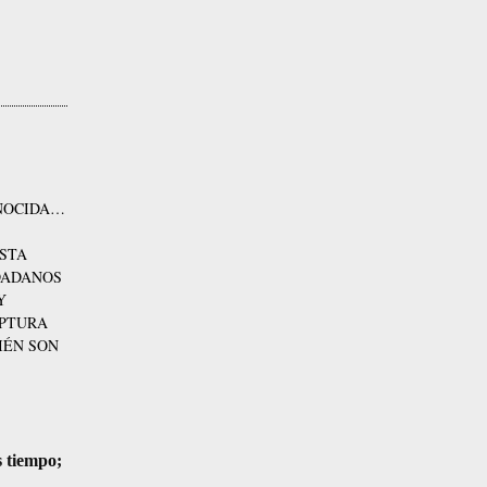
ENOCIDA…
ESTA
DADANOS
Y
APTURA
IÉN SON
s tiempo;