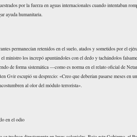
estrados por la fuerza en aguas internacionales cuando intentaban romp
gar ayuda humanitaria.
antes permanecían retenidos en el suelo, atados y sometidos por el ejér
a, el ministro los increpó apuntándoles con el dedo y tachándolos falsam
tiendo de forma sistemática —como es norma en el relato oficial de Net
en Gvir escupió su desprecio: «Creo que deberían pasarse meses en un
 acostumbren al olor del módulo terrorista».
o en el odio
io se traduce directamente en leyes coloniales. Bajo este Gobierno, el P