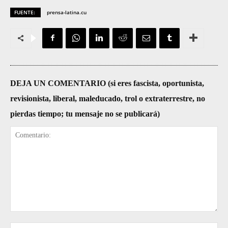
FUENTE:
prensa-latina.cu
DEJA UN COMENTARIO (si eres fascista, oportunista,
revisionista, liberal, maleducado, trol o extraterrestre, no
pierdas tiempo; tu mensaje no se publicará)
Comentario:
No