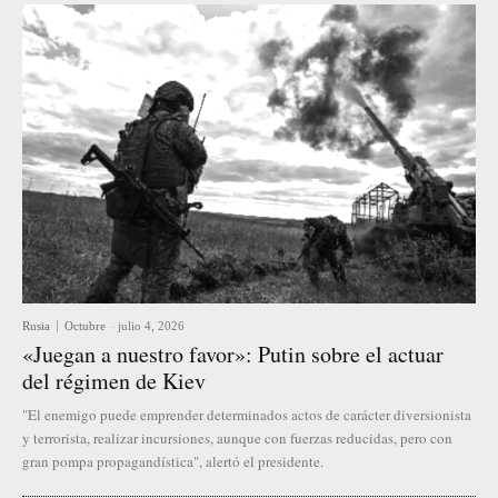
Rusia
Octubre
-
julio 4, 2026
«Juegan a nuestro favor»: Putin sobre el actuar
del régimen de Kiev
"El enemigo puede emprender determinados actos de carácter diversionista
y terrorista, realizar incursiones, aunque con fuerzas reducidas, pero con
gran pompa propagandística", alertó el presidente.