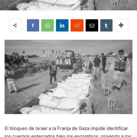
El bloqueo de Israel a la Franja de Gaza impide identificar
los cuerpos enterrados bajo los escombros, privando a los