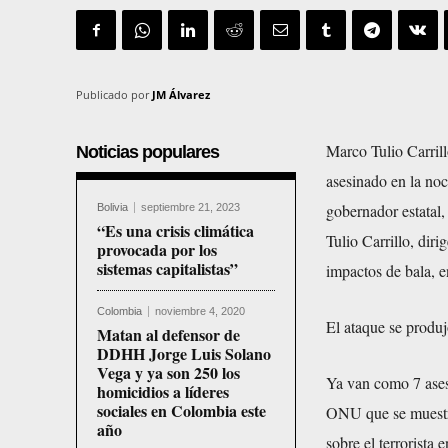
Publicado por
JM Álvarez
Marco Tulio Carrill
Noticias populares
asesinado en la no
gobernador estatal
Bolivia
septiembre 21, 2023
“Es una crisis climática
Tulio Carrillo, dir
provocada por los
sistemas capitalistas”
impactos de bala, e
Colombia
noviembre 4, 2020
El ataque se produj
Matan al defensor de
DDHH Jorge Luis Solano
Vega y ya son 250 los
Ya van como 7 ases
homicidios a líderes
sociales en Colombia este
ONU que se muestra
año
sobre el terrorist