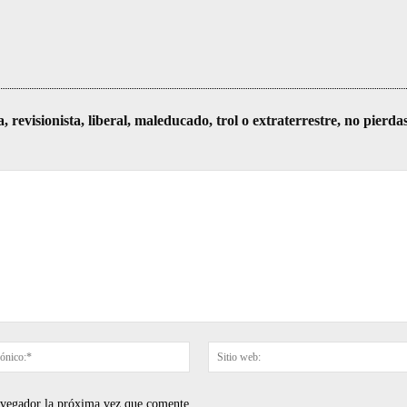
visionista, liberal, maleducado, trol o extraterrestre, no pierda
Correo
electrónico:*
navegador la próxima vez que comente.