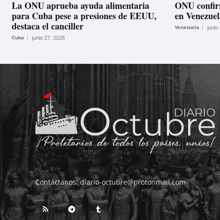
La ONU aprueba ayuda alimentaria
ONU confirm
para Cuba pese a presiones de EEUU,
en Venezuel
destaca el canciller
Venezuela
junio
Cuba
junio 27, 2026
Contáctanos:
diario-octubre@protonmail.com