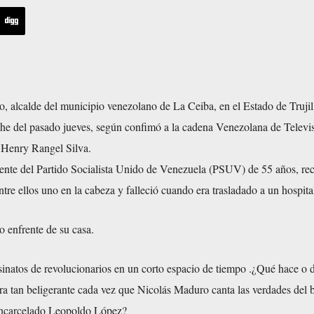
o, alcalde del municipio venezolano de La Ceiba, en el Estado de Trujil
che del pasado jueves, según confimó a la cadena Venezolana de Televis
, Henry Rangel Silva.
igente del Partido Socialista Unido de Venezuela (PSUV) de 55 años, re
ntre ellos uno en la cabeza y falleció cuando era trasladado a un hospita
o enfrente de su casa.
inatos de revolucionarios en un corto espacio de tiempo .¿Qué hace o d
 tan beligerante cada vez que Nicolás Maduro canta las verdades del 
a encarcelado Leopoldo López?