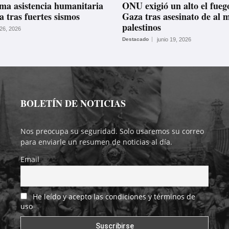
a asistencia humanitaria
ONU exigió un alto el fueg
a tras fuertes sismos
Gaza tras asesinato de al 
palestinos
 26, 2026
Destacado
junio 19, 2026
BOLETÍN DE NOTICIAS
Nos preocupa su seguridad. Solo usaremos su correo
para enviarle un resumen de noticias al día.
Email
He leído y acepto las condiciones y términos de
uso