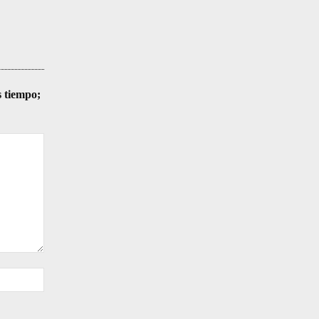
s tiempo;
Sitio
web: