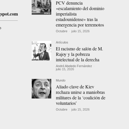
PCV denuncia
«escalamiento del dominio
gspot.com
imperialista
estadounidense» tras la
emergencia por terremotos
o
Octubre
-
julio 15, 2026
Artículos
El racismo de salón de M.
Rajoy y la pobreza
intelectual de la derecha
André Abeledo Fernández
-
julio 15, 2026
Mundo
Aliado clave de Kiev
rechaza unirse a maniobras
militares de la ‘coalición de
voluntarios’
Octubre
-
julio 15, 2026