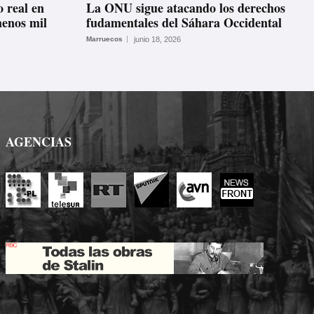
o real en
La ONU sigue atacando los derechos
menos mil
fudamentales del Sáhara Occidental
Marruecos
junio 18, 2026
AGENCIAS