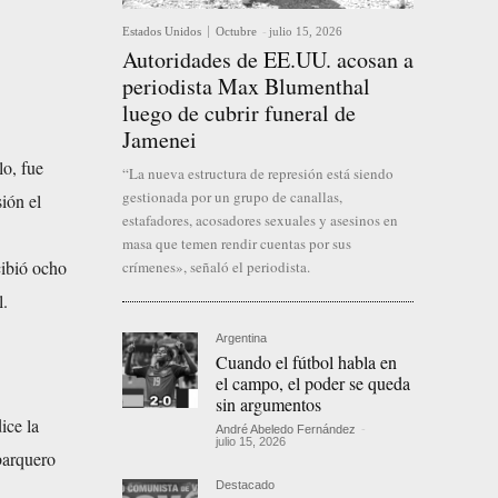
Estados Unidos
Octubre
-
julio 15, 2026
Autoridades de EE.UU. acosan a
periodista Max Blumenthal
luego de cubrir funeral de
Jamenei
lo, fue
“La nueva estructura de represión está siendo
gestionada por un grupo de canallas,
ión el
estafadores, acosadores sexuales y asesinos en
masa que temen rendir cuentas por sus
cibió ocho
crímenes», señaló el periodista.
l.
Argentina
Cuando el fútbol habla en
el campo, el poder se queda
sin argumentos
ice la
André Abeledo Fernández
-
julio 15, 2026
barquero
Destacado