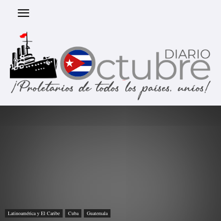
Latinoamérica y El Caribe
Cuba
Guatemala