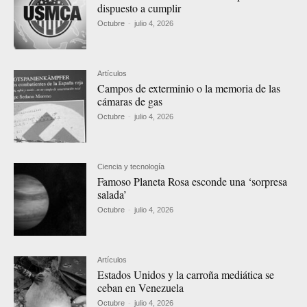
dispuesto a cumplir
Octubre
-
julio 4, 2026
Artículos
Campos de exterminio o la memoria de las
cámaras de gas
Octubre
-
julio 4, 2026
Ciencia y tecnología
Famoso Planeta Rosa esconde una ‘sorpresa
salada’
Octubre
-
julio 4, 2026
Artículos
Estados Unidos y la carroña mediática se
ceban en Venezuela
Octubre
-
julio 4, 2026