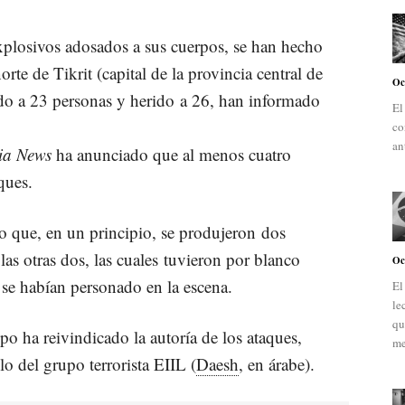
explosivos adosados a sus cuerpos, se han hecho
orte de Tikrit (capital de la provincia central de
Oc
do a 23 personas y herido a 26, han informado
El
co
an
ia News
ha anunciado que al menos cuatro
ques.
ho que, en un principio, se produjeron dos
as otras dos, las cuales tuvieron por blanco
Oc
 se habían personado en la escena.
El
le
qu
o ha reivindicado la autoría de los ataques,
me
llo del grupo terrorista EIIL (
Daesh
, en árabe).