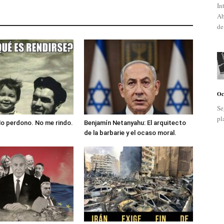
In
Ab
de
Oc
Se
pl
No perdono. No me rindo.
Benjamín Netanyahu: El arquitecto
de la barbarie y el ocaso moral.