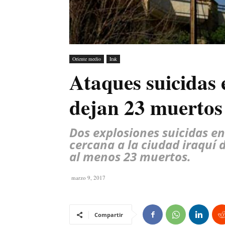
Oriente medio
Irak
Ataques suicidas
dejan 23 muertos
Dos explosiones suicidas e
cercana a la ciudad iraquí 
al menos 23 muertos.
marzo 9, 2017
Compartir