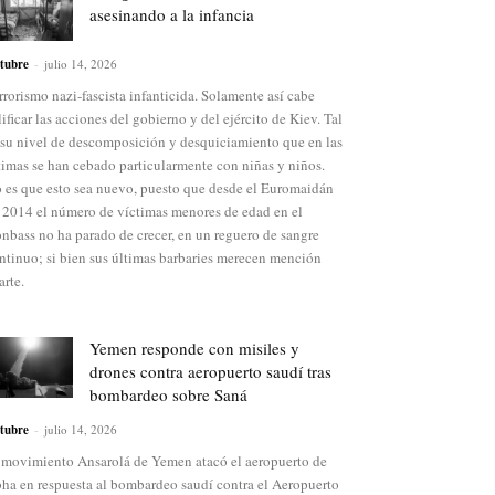
asesinando a la infancia
tubre
-
julio 14, 2026
rrorismo nazi-fascista infanticida. Solamente así cabe
lificar las acciones del gobierno y del ejército de Kiev. Tal
 su nivel de descomposición y desquiciamiento que en las
timas se han cebado particularmente con niñas y niños.
 es que esto sea nuevo, puesto que desde el Euromaidán
 2014 el número de víctimas menores de edad en el
nbass no ha parado de crecer, en un reguero de sangre
ntinuo; si bien sus últimas barbaries merecen mención
arte.
Yemen responde con misiles y
drones contra aeropuerto saudí tras
bombardeo sobre Saná
tubre
-
julio 14, 2026
 movimiento Ansarolá de Yemen atacó el aeropuerto de
ha en respuesta al bombardeo saudí contra el Aeropuerto