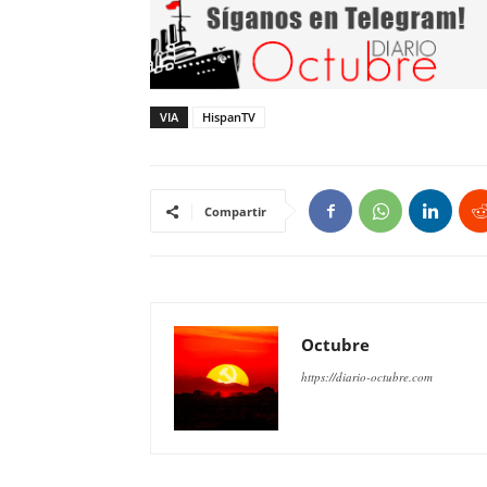
VIA
HispanTV
Compartir
Octubre
https://diario-octubre.com