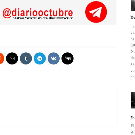
Oc
Te
ca
es
úl
No
de
Do
co
ap
Oc
El
Ab