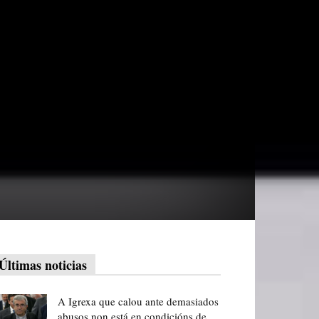
Últimas noticias
A Igrexa que calou ante demasiados
abusos non está en condicións de