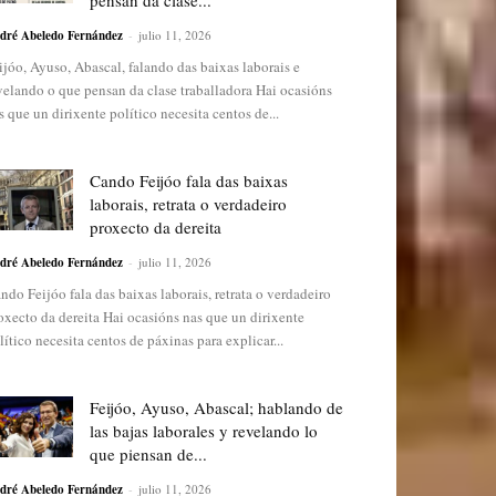
pensan da clase...
dré Abeledo Fernández
-
julio 11, 2026
ijóo, Ayuso, Abascal, falando das baixas laborais e
velando o que pensan da clase traballadora Hai ocasións
s que un dirixente político necesita centos de...
Cando Feijóo fala das baixas
laborais, retrata o verdadeiro
proxecto da dereita
dré Abeledo Fernández
-
julio 11, 2026
ndo Feijóo fala das baixas laborais, retrata o verdadeiro
oxecto da dereita Hai ocasións nas que un dirixente
lítico necesita centos de páxinas para explicar...
Feijóo, Ayuso, Abascal; hablando de
las bajas laborales y revelando lo
que piensan de...
dré Abeledo Fernández
-
julio 11, 2026