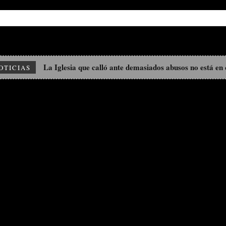
MUNDO
LATINOAMÉRICA Y EL CARIBE
ESPAÑA
ARTÍCU
La Iglesia que calló ante demasiados abusos no está en 
OTICIAS
ética