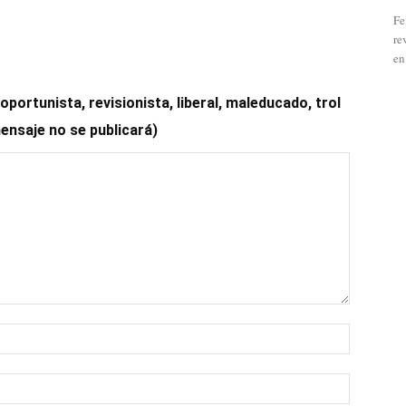
Fe
re
en
ortunista, revisionista, liberal, maleducado, trol
mensaje no se publicará)