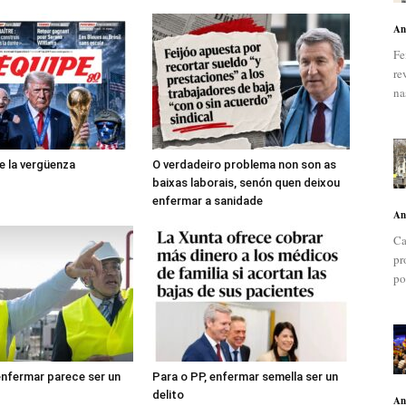
An
Fe
re
na
de la vergüenza
O verdadeiro problema non son as
baixas laborais, senón quen deixou
enfermar a sanidade
An
Ca
pr
po
 enfermar parece ser un
Para o PP, enfermar semella ser un
delito
An