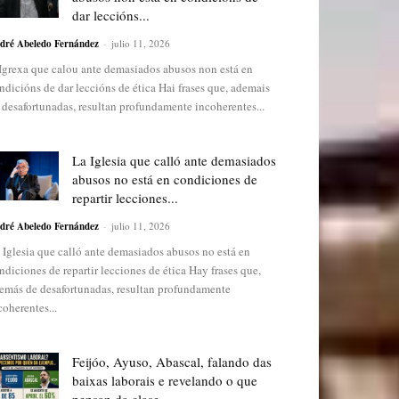
dar leccións...
dré Abeledo Fernández
-
julio 11, 2026
Igrexa que calou ante demasiados abusos non está en
ndicións de dar leccións de ética Hai frases que, ademais
 desafortunadas, resultan profundamente incoherentes...
La Iglesia que calló ante demasiados
abusos no está en condiciones de
repartir lecciones...
dré Abeledo Fernández
-
julio 11, 2026
 Iglesia que calló ante demasiados abusos no está en
ndiciones de repartir lecciones de ética Hay frases que,
emás de desafortunadas, resultan profundamente
coherentes...
Feijóo, Ayuso, Abascal, falando das
baixas laborais e revelando o que