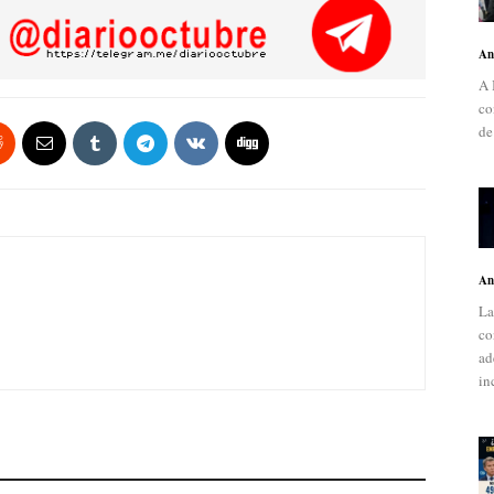
An
A 
co
de
An
La
co
ad
in