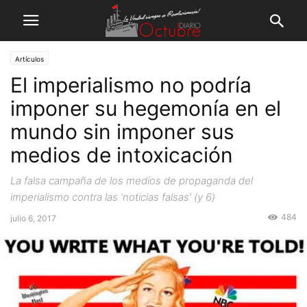
Artículos
El imperialismo no podría
imponer su hegemonía en el
mundo sin imponer sus
medios de intoxicación
La falsa campaña de los medios de propaganda del
imperialismo contra las ‘noticias falsas’ (y 6)
484
julio 6, 2017