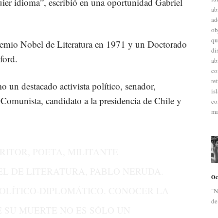
ier idioma”, escribió en una oportunidad Gabriel
ab
ad
ob
qu
Premio Nobel de Literatura en 1971 y un Doctorado
di
ford.
ab
co
re
un destacado activista político, senador,
is
Comunista, candidato a la presidencia de Chile y
co
ma
RITOR, POETA, MILITANTE
L DE LITERATURA, PABLO NERUDA.
Oc
POLÍTICO-DIPLOMÁTICO. CONOCER LA
"N
de
 SU MUERTE NO ES SÓLO UN