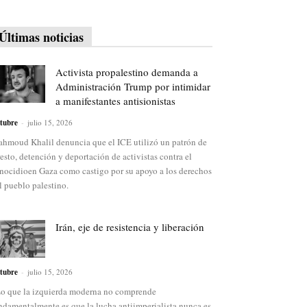
Últimas noticias
Activista propalestino demanda a
Administración Trump por intimidar
a manifestantes antisionistas
tubre
-
julio 15, 2026
hmoud Khalil denuncia que el ICE utilizó un patrón de
resto, detención y deportación de activistas contra el
nocidioen Gaza como castigo por su apoyo a los derechos
l pueblo palestino.
Irán, eje de resistencia y liberación
tubre
-
julio 15, 2026
o que la izquierda moderna no comprende
ndamentalmente es que la lucha antiimperialista nunca es