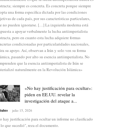
stracta; siempre es concreta. Es concreta porque siempre
opta una forma específica dictada por las condiciones
jetivas de cada país, por sus características particulares,
e no pueden ignorarse. […] La izquierda moderna está
spuesta a apoyar verbalmente la lucha antiimperialista
stracta, pero en cuanto esta lucha adquiere formas
ncretas condicionadas por particularidades nacionales,
tira su apoyo. Así, observan a Irán y solo ven su forma
lámica, pasando por alto su esencia antiimperialista. No
mprenden que la esencia antiimperialista de Irán se
terializó naturalmente en la Revolución Islámica»
«No hay justificación para ocultar»:
piden en EE.UU. revelar la
investigación del ataque a...
tubre
-
julio 15, 2026
o hay justificación para ocultar un informe no clasificado
 lo que sucedió", reza el documento.