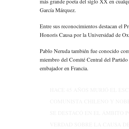
más grande poeta del siglo XX en cualqu
García Márquez.
Entre sus reconocimientos destacan el 
Honoris Causa por la Universidad de Ox
Pablo Neruda también fue conocido como 
miembro del Comité Central del Partido 
embajador en Francia.
HACE 45 AÑOS MURIÓ EL ESC
COMUNISTA CHILENO Y NOBE
SE DESTACÓ EN EL ÁMBITO 
VERDAD SOBRE LA CAUSA DE