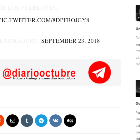
DE LOS PUEBLOS DE
PIC.TWITTER.COM/8DPFBOJGY8
Oc
No
OLASMADURO)
SEPTEMBER 23, 2018
se
cr
ca
me
Oc
Va
ir
es
pr
in