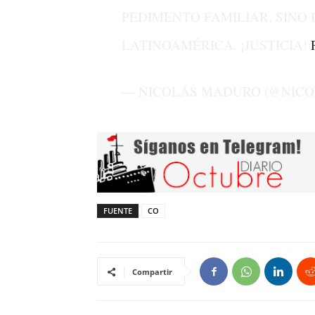
PEDIMENTO FAMILIAR, SINO 
LATINOAMÉRICA. ¡JUSTICIA!
— NICOLÁS MADURO (@NIC
FUENTE
CO
Compartir