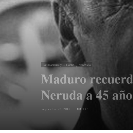
Latinoamérica y El Caribe
Venezuela
Maduro recuerda 
Neruda a 45 año
septiembre 23, 2018
137