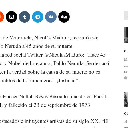
na de Venezuela, Nicolás Maduro, recordó este
lo Neruda a 45 años de su muerte.
Oc
n la red social Twitter @NicolasMaduro: “Hace 45
Ma
no y Nobel de Literatura, Pablo Neruda. Se destacó
ar
er la verdad sobre la causa de su muerte no es
ge
de
ueblos de Latinoamérica. ¡Justicia!”.
Eliécer Neftalí Reyes Basoalto, nacido en Parral,
4, y fallecido el 23 de septiembre de 1973.
Oc
tacados e influyentes artistas de su siglo XX. “El
«L
fu