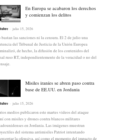
En Europa se acabaron los derechos
y comienzan los delitos
tubre
-
julio 15, 2026
 bastan las sanciones ni la censura. El 2 de julio una
ntencia del Tribunal de Justicia de la Unión Europea
iminalizó, de hecho, la difusión de los contenidos del
nal ruso RT, independientemente de la veracidad o no del
nsaje.
Misiles iraníes se abren paso contra
base de EE.UU. en Jordania
tubre
-
julio 15, 2026
rios medios publicaron este martes videos del ataque
aní con misiles y drones contra blancos militares
tadounidenses en Jordania. Las imágenes muestran
oyectiles del sistema antimisiles Patriot intentando
terceptar la ofensiva, así como el momento del impacto de