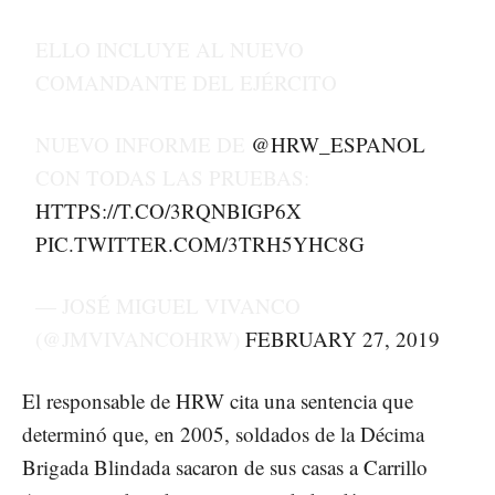
ELLO INCLUYE AL NUEVO
COMANDANTE DEL EJÉRCITO
NUEVO INFORME DE
@HRW_ESPANOL
CON TODAS LAS PRUEBAS:
HTTPS://T.CO/3RQNBIGP6X
PIC.TWITTER.COM/3TRH5YHC8G
— JOSÉ MIGUEL VIVANCO
(@JMVIVANCOHRW)
FEBRUARY 27, 2019
El responsable de HRW cita una sentencia que
determinó que, en 2005, soldados de la Décima
Brigada Blindada sacaron de sus casas a Carrillo