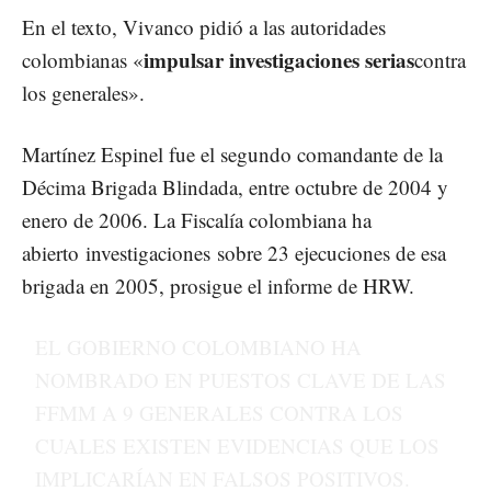
En el texto, Vivanco pidió a las autoridades
impulsar investigaciones serias
colombianas «
contra
los generales».
Martínez Espinel fue el segundo comandante de la
Décima Brigada Blindada, entre octubre de 2004 y
enero de 2006. La Fiscalía colombiana ha
abierto
investigaciones
sobre 23 ejecuciones de esa
brigada en 2005, prosigue el informe de HRW.
EL GOBIERNO COLOMBIANO HA
NOMBRADO EN PUESTOS CLAVE DE LAS
FFMM A 9 GENERALES CONTRA LOS
CUALES EXISTEN EVIDENCIAS QUE LOS
IMPLICARÍAN EN FALSOS POSITIVOS.