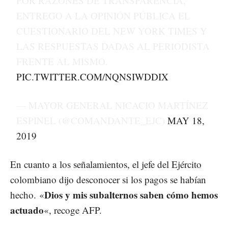
POR RAZONES DE TRANSPARENCIA,
ENTREGO A LA OPINIÓN PÚBLICA EL
CUESTIONARIO DEL NEW YORK TIMES Y
LAS RESPUESTAS DADAS AL PERIODISTA
FRENTE AL MISMO.
PIC.TWITTER.COM/NQNSIWDDIX
— MAYOR GENERAL NICACIO MARTÍNEZ
ESPINEL (@COMANDANTE_EJC)
MAY 18,
2019
En cuanto a los señalamientos, el jefe del Ejército
colombiano dijo desconocer si los pagos se habían
Dios y mis subalternos saben cómo hemos
hecho. «
actuado
«, recoge AFP.