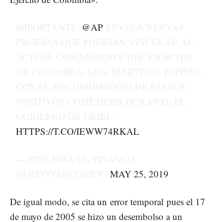
IMPORTANTE:
@AP
REVELA NUEVAS
PRUEBAS QUE PODRÍAN VINCULAR AL
ACTUAL COMANDANTE DEL EJÉRCITO
DE COLOMBIA, GEN. MARTÍNEZ ESPINEL,
CON EL ENCUBRIMIENTO DE FALSOS
POSITIVOS COMETIDOS DURANTE EL
GOBIERNO DE URIBE.
HTTPS://T.CO/IEWW74RKAL
— JOSÉ MIGUEL VIVANCO
(@JMVIVANCOHRW)
MAY 25, 2019
De igual modo, se cita un error temporal pues el 17
de mayo de 2005 se hizo un desembolso a un