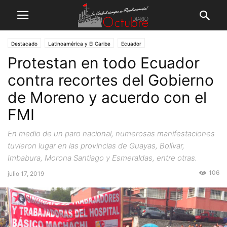
Destacado
Latinoamérica y El Caribe
Ecuador
Protestan en todo Ecuador
contra recortes del Gobierno
de Moreno y acuerdo con el
FMI
En medio de un paro nacional, numerosas manifestaciones
tuvieron lugar en las provincias de Guayas, Bolívar,
Imbabura, Morona Santiago y Esmeraldas, entre otras.
106
julio 17, 2019