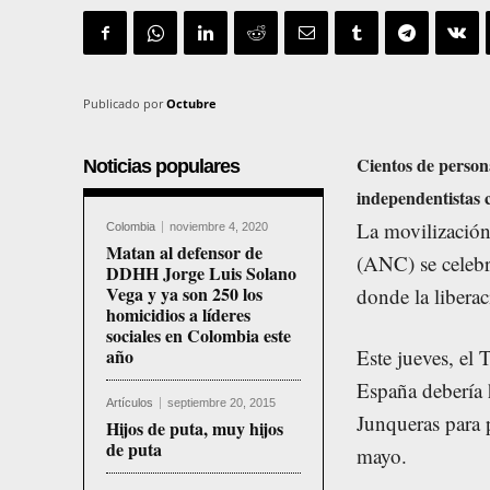
Publicado por
Octubre
Cientos de persona
Noticias populares
independentistas 
La movilización
Colombia
noviembre 4, 2020
Matan al defensor de
(ANC) se celebró
DDHH Jorge Luis Solano
Vega y ya son 250 los
donde la liberac
homicidios a líderes
sociales en Colombia este
año
Este jueves, el
España debería h
Artículos
septiembre 20, 2015
Junqueras para p
Hijos de puta, muy hijos
de puta
mayo.