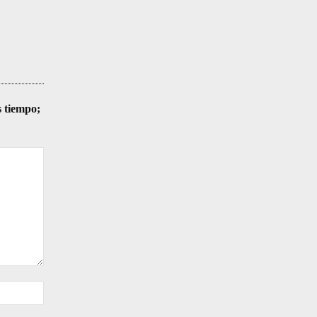
s tiempo;
Sitio
web: