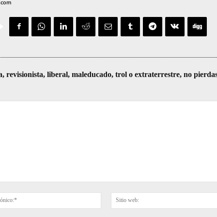
v.com
visionista, liberal, maleducado, trol o extraterrestre, no pierda
Correo
electrónico:*