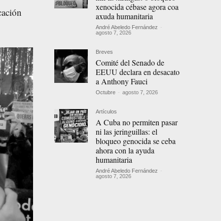
xenocida cébase agora coa
cación
axuda humanitaria
André Abeledo Fernández
-
agosto 7, 2026
Breves
Comité del Senado de
EEUU declara en desacato
a Anthony Fauci
Octubre
-
agosto 7, 2026
Artículos
A Cuba no permiten pasar
ni las jeringuillas: el
bloqueo genocida se ceba
ahora con la ayuda
humanitaria
André Abeledo Fernández
-
agosto 7, 2026