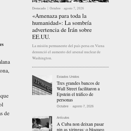
Destacado
Octubre
-
agosto 7, 2026
«Amenaza para toda la
humanidad»: La sombría
advertencia de Irán sobre
EE.UU.
es
La misión permanente del país persa en Viena
denunció el aumento del arsenal nuclear de
Washington.
alana
ona,
Estados Unidos
Tres grandes bancos de
Wall Street facilitaron a
Epstein el tráfico de
 que
personas
ol
Octubre
-
agosto 7, 2026
as de
Artículos
A Cuba non deixan pasar
nin as xiringas: o bloqueo