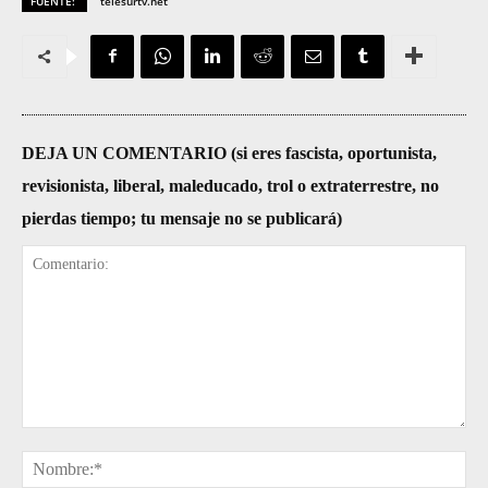
FUENTE:
telesurtv.net
DEJA UN COMENTARIO (si eres fascista, oportunista,
revisionista, liberal, maleducado, trol o extraterrestre, no
pierdas tiempo; tu mensaje no se publicará)
Comentario:
No