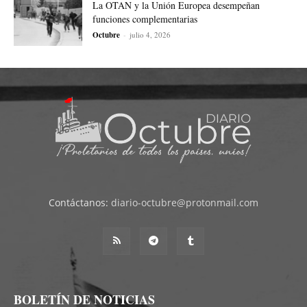
La OTAN y la Unión Europea desempeñan
funciones complementarias
Octubre
-
julio 4, 2026
Contáctanos:
diario-octubre@protonmail.com
BOLETÍN DE NOTICIAS