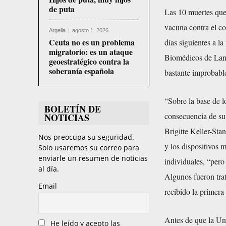
de puta
Las 10 muertes que 
vacuna contra el c
Argelia
agosto 1, 2026
Ceuta no es un problema
días siguientes a l
migratorio: es un ataque
Biomédicos de Lang
geoestratégico contra la
soberanía española
bastante improbabl
“Sobre la base de 
BOLETÍN DE
consecuencia de su
NOTICIAS
Brigitte Keller-Sta
Nos preocupa su seguridad.
y los dispositivos 
Solo usaremos su correo para
enviarle un resumen de noticias
individuales, “per
al día.
Algunos fueron tra
Email
recibido la primera
Antes de que la Uni
He leído y acepto las