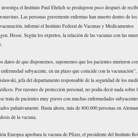
investiga el Instituto Paul Ehrlich se produjeron poco después de recibi
oronavirus. Las personas gravemente enfermas han muerto dentro de los
a vacunación, informó el Instituto Federal de Vacunas y Medicamentos
en, Hesse. Según los expertos, la relación de las vacunas con las muer
e.
los datos de que disponemos, suponemos que los pacientes murieron c
 enfermedad subyacente, en un plazo que coincide con la vacunación”, 
nislawski, jefa del departamento responsable de la seguridad de los me
médicos. Por razones de protección personal, no podía decir nada sobre 
o se trata de pacientes muy graves con muchas enfermedades subyacente
tados paliativamente. Hasta ahora, más de 800.000 personas en Aleman
 dosis de la vacuna.
ón Europea aprobara la vacuna de Pfizer, el presidente del Instituto Ro