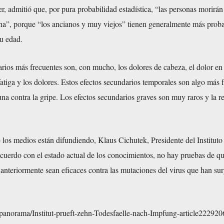
, admitió que, por pura probabilidad estadística, “las personas morirán
na”, porque “los ancianos y muy viejos” tienen generalmente más proba
su edad.
rios más frecuentes son, con mucho, los dolores de cabeza, el dolor en 
 fatiga y los dolores. Estos efectos secundarios temporales son algo más 
na contra la gripe. Los efectos secundarios graves son muy raros y la re
 los medios están difundiendo, Klaus Cichutek, Presidente del Instituto
acuerdo con el estado actual de los conocimientos, no hay pruebas de qu
nteriormente sean eficaces contra las mutaciones del virus que han su
e/panorama/Institut-prueft-zehn-Todesfaelle-nach-Impfung-article222920