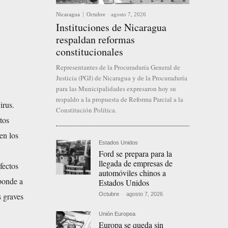
Nicaragua
Octubre
-
agosto 7, 2026
Instituciones de Nicaragua
respaldan reformas
constitucionales
Representantes de la Procuraduría General de
Justicia (PGJ) de Nicaragua y de la Procuraduría
para las Municipalidades expresaron hoy su
respaldo a la propuesta de Reforma Parcial a la
irus.
Constitución Política.
tos
en los
Estados Unidos
Ford se prepara para la
llegada de empresas de
fectos
automóviles chinos a
ponde a
Estados Unidos
Octubre
-
agosto 7, 2026
s graves
Unión Europea
Europa se queda sin