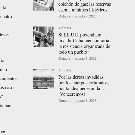
colchón de gas: las reservas
r la
caen a mínimos históricos
 cuatro
Octubre
-
agosto 7, 2026
Artículos
tes es
Si EE.UU. pretendiera
invadir Cuba, «encontraría
la resistencia organizada de
todo un pueblo»
Octubre
-
agosto 7, 2026
omo
dijo
Artículos
Por las tierras invadidas,
dicamentos
por los cuerpos torturados,
los casos
por la idea perseguida …
¡Venceremos!
s”.
Octubre
-
agosto 7, 2026
ia han
bert