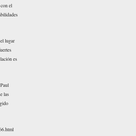
 con el
bilidades
el lugar
fuertes
lación es
 Paul
e las
rgido
66.html