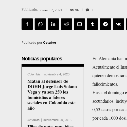
Publicado:
96
0
enero 17, 2021
Publicado por
Octubre
En Alemania han mu
Noticias populares
Actualmente el Inst
quieren demostrar q
Colombia
noviembre 4, 2020
Matan al defensor de
fallecimientos.
DDHH Jorge Luis Solano
Vega y ya son 250 los
Hasta el domingo el
homicidios a líderes
secundarios, inclu
sociales en Colombia este
año
0,53 casos por cad
por cada 1000 dosi
Artículos
septiembre 20, 2015
Hijos de puta, muy hijos