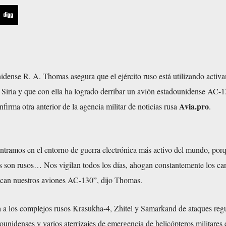
idense R. A. Thomas asegura que el ejército ruso está utilizando activ
 Siria y que con ella ha logrado derribar un avión estadounidense AC-
Avia.pro
firma otra anterior de la agencia militar de noticias rusa
.
ontramos en el entorno de guerra electrónica más activo del mundo, por
os son rusos… Nos vigilan todos los días, ahogan constantemente los ca
can nuestros aviones AC-130”, dijo Thomas.
 a los complejos rusos Krasukha-4, Zhitel y Samarkand de ataques reg
ounidenses y varios aterrizajes de emergencia de helicópteros militares 