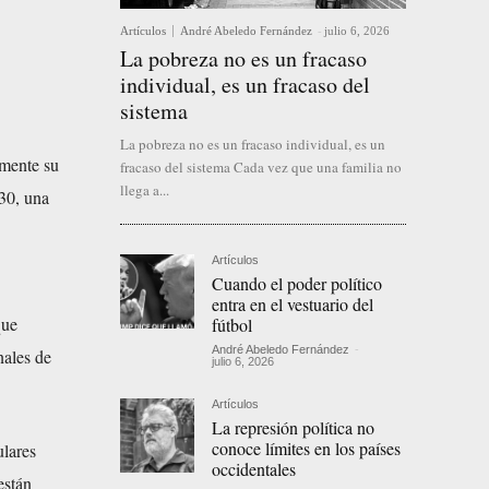
Artículos
André Abeledo Fernández
-
julio 6, 2026
La pobreza no es un fracaso
individual, es un fracaso del
sistema
La pobreza no es un fracaso individual, es un
amente su
fracaso del sistema Cada vez que una familia no
llega a...
130, una
Artículos
Cuando el poder político
entra en el vestuario del
que
fútbol
André Abeledo Fernández
-
nales de
julio 6, 2026
Artículos
La represión política no
conoce límites en los países
ulares
occidentales
están