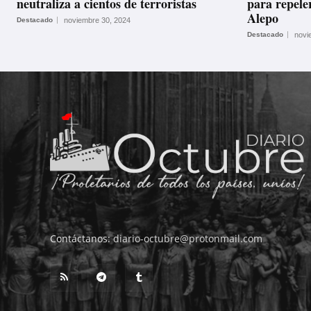
neutraliza a cientos de terroristas
para repeler
Alepo
Destacado
noviembre 30, 2024
Destacado
novi
Contáctanos:
diario-octubre@protonmail.com