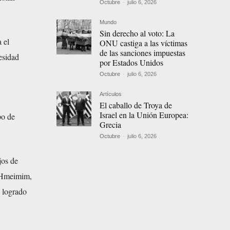
Octubre
-
julio 6, 2026
Mundo
Sin derecho al voto: La
 el
ONU castiga a las víctimas
de las sanciones impuestas
esidad
por Estados Unidos
Octubre
-
julio 6, 2026
Artículos
El caballo de Troya de
Israel en la Unión Europea:
po de
Grecia
Octubre
-
julio 6, 2026
jos de
e Hmeimim,
n logrado