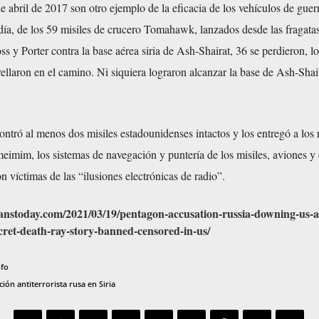
e abril de 2017 son otro ejemplo de la eficacia de los vehículos de guer
día, de los 59 misiles de crucero Tomahawk, lanzados desde las fragata
s y Porter contra la base aérea siria de Ash-Shairat, 36 se perdieron, l
trellaron en el camino. Ni siquiera lograron alcanzar la base de Ash-Shai
ncontró al menos dos misiles estadounidenses intactos y los entregó a los
eimim, los sistemas de navegación y puntería de los misiles, aviones y
n víctimas de las “ilusiones electrónicas de radio”.
anstoday.com/2021/03/19/pentagon-accusation-russia-downing-us-ai
ecret-death-ray-story-banned-censored-in-us/
nfo
ión antiterrorista rusa en Siria