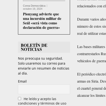
relacionados con el
Corea Democrática
octubre 19, 2024
Pionyang advierte que
una incursión militar de
Durante varios años
Seúl «será vista como
número de estos si
declaración de guerra»
real de utilizar es
BOLETÍN DE
Las bases militares
NOTICIAS
contrarrestarlos Ru
Nos preocupa su seguridad.
vehículos de guerra
Solo usaremos su correo para
enviarle un resumen de noticias
al día.
El periódico electr
armas en Siria. De
Email
el cuartel general 
alcanzar los límites
He leído y acepto las
condiciones y términos de uso