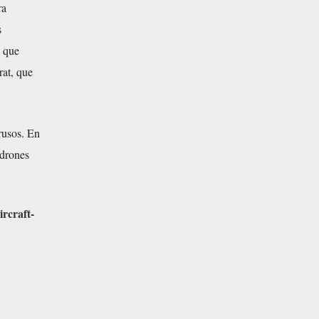
ra
s
o que
rat, que
 rusos. En
 drones
rcraft-