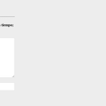
s tiempo;
Sitio
web: