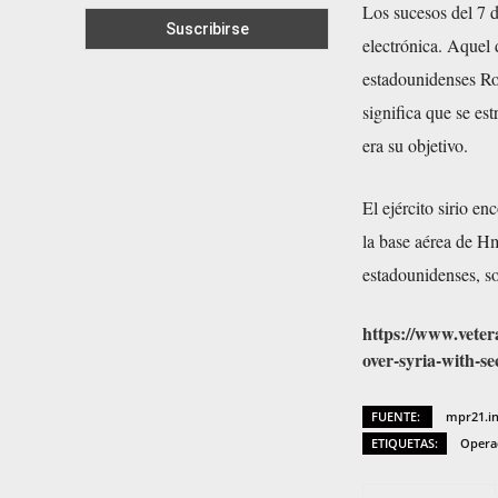
Los sucesos del 7 d
electrónica. Aquel 
estadounidenses Ros
significa que se es
era su objetivo.
El ejército sirio e
la base aérea de Hm
estadounidenses, so
https://www.veter
over-syria-with-s
FUENTE:
mpr21.i
ETIQUETAS:
Operac