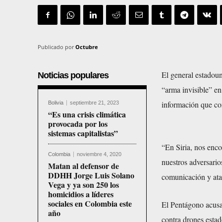
Publicado por
Octubre
El general estadoun
Noticias populares
“arma invisible” en
información que con
Bolivia
septiembre 21, 2023
“Es una crisis climática
provocada por los
sistemas capitalistas”
“En Siria, nos enc
Colombia
noviembre 4, 2020
nuestros adversari
Matan al defensor de
DDHH Jorge Luis Solano
comunicación y ata
Vega y ya son 250 los
homicidios a líderes
sociales en Colombia este
El Pentágono acusa
año
contra drones estad