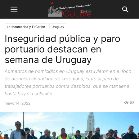
Latinoamérica y El Caribe
Uruguay
Inseguridad pública y paro
portuario destacan en
semana de Uruguay
Aumentos de homicidios en Uruguay estuvieron en el foco
de atención ciudadana de la semana, junto al paro de
trabajadores portuarios contra despidos, que se mantiene
hasta hoy sin solución.
58
mayo 14, 2022