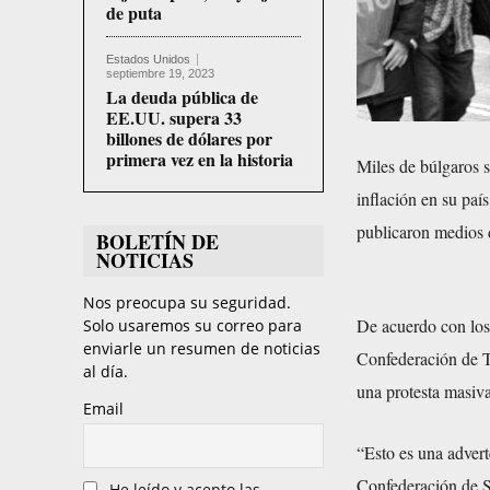
de puta
Estados Unidos
septiembre 19, 2023
La deuda pública de
EE.UU. supera 33
billones de dólares por
primera vez en la historia
Miles de búlgaros sa
inflación en su país
publicaron medios d
BOLETÍN DE
NOTICIAS
Nos preocupa su seguridad.
De acuerdo con los 
Solo usaremos su correo para
enviarle un resumen de noticias
Confederación de T
al día.
una protesta masiva
Email
“Esto es una adverte
Confederación de S
He leído y acepto las