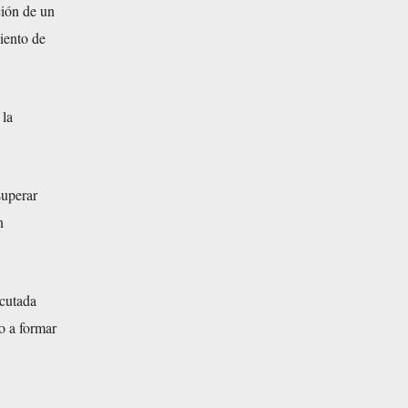
ción de un
iento de
 la
superar
n
ecutada
o a formar