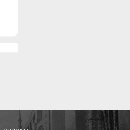
Sitio
web: