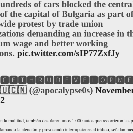
undreds of cars blocked the centra
 of the capital of Bulgaria as part o
wide protest by trade union
zations demanding an increase in t
m wage and better working
ions.
pic.twitter.com/sIP77ZxfJy
🅲🅴🆃🅷🆁🆄🅳🅴🆅🅴🅻🅾🅿🅼
🇺🇨🇳 (@apocalypse0s)
Novembe
22
 la multitud, también desfilaron unos 1.000 autos que recorrieron las p
llamando la atención y provocando interrupciones al tráfico, señalan me