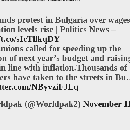
nds protest in Bulgaria over wage
ation levels rise | Politics News –
/t.co/sIcTllkqDY
unions called for speeding up the
on of next year’s budget and raisin
n line with inflation.Thousands of
ers have taken to the streets in B
itter.com/NByvziFJLq
ldpak (@Worldpak2)
November 11