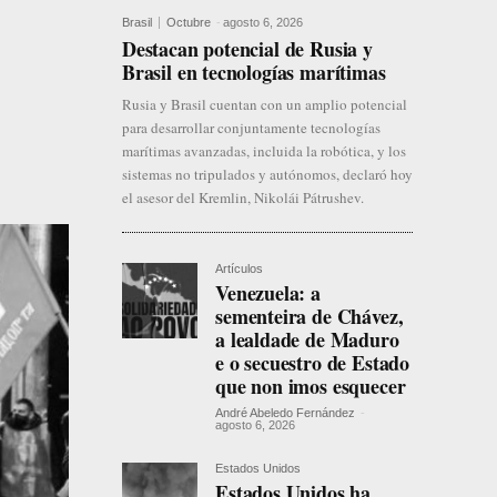
Brasil
Octubre
-
agosto 6, 2026
Destacan potencial de Rusia y
Brasil en tecnologías marítimas
Rusia y Brasil cuentan con un amplio potencial
para desarrollar conjuntamente tecnologías
marítimas avanzadas, incluida la robótica, y los
sistemas no tripulados y autónomos, declaró hoy
el asesor del Kremlin, Nikolái Pátrushev.
Artículos
Venezuela: a
sementeira de Chávez,
a lealdade de Maduro
e o secuestro de Estado
que non imos esquecer
André Abeledo Fernández
-
agosto 6, 2026
Estados Unidos
Estados Unidos ha