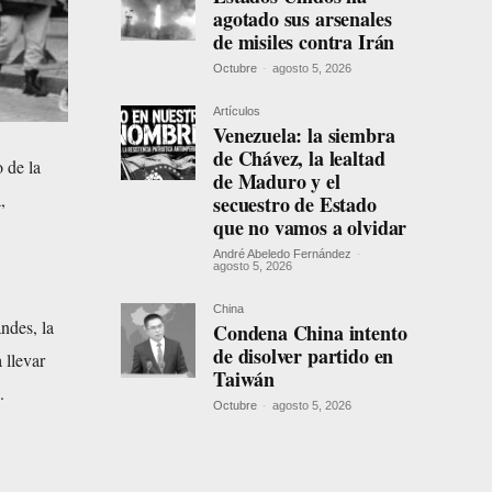
agotado sus arsenales
de misiles contra Irán
Octubre
-
agosto 5, 2026
Artículos
Venezuela: la siembra
de Chávez, la lealtad
o de la
de Maduro y el
,
secuestro de Estado
que no vamos a olvidar
André Abeledo Fernández
-
agosto 5, 2026
China
ndes, la
Condena China intento
de disolver partido en
 llevar
Taiwán
.
Octubre
-
agosto 5, 2026