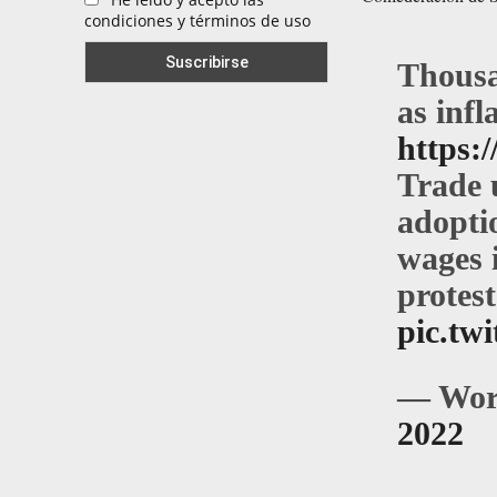
condiciones y términos de uso
Thousa
as infl
https:/
Trade 
adopti
wages i
protest
pic.tw
— Wor
2022