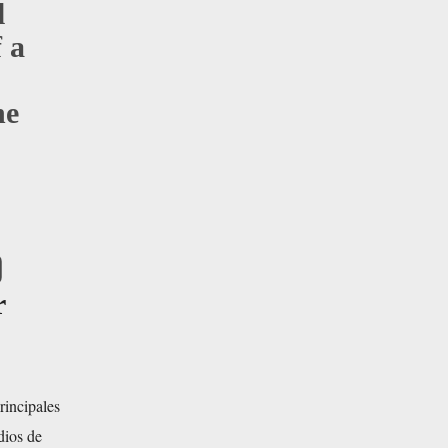
l
f a
he

r
rincipales
dios de