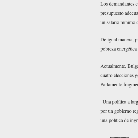
Los demandantes en
presupuesto adecuad
un salario mínimo q
De igual manera, pi
pobreza energética 
Actualmente, Bulgar
cuatro elecciones g
Parlamento fragment
“Una política a lar
por un gobierno reg
una política de ing