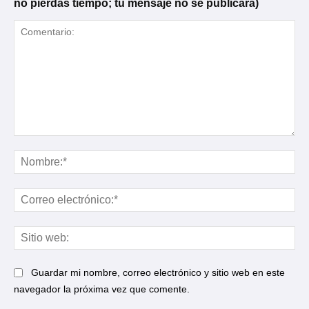
no pierdas tiempo; tu mensaje no se publicará)
Comentario:
No
Cor
ele
Sit
web
Guardar mi nombre, correo electrónico y sitio web en este
navegador la próxima vez que comente.