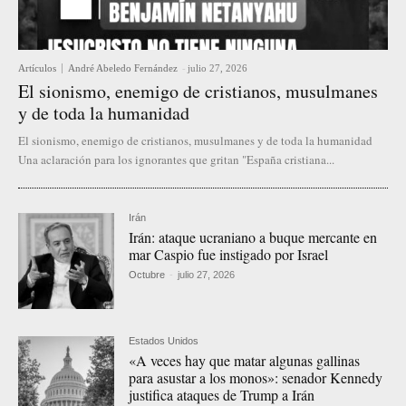
Artículos
André Abeledo Fernández
-
julio 27, 2026
El sionismo, enemigo de cristianos, musulmanes
y de toda la humanidad
El sionismo, enemigo de cristianos, musulmanes y de toda la humanidad
Una aclaración para los ignorantes que gritan "España cristiana...
Irán
Irán: ataque ucraniano a buque mercante en
mar Caspio fue instigado por Israel
Octubre
-
julio 27, 2026
Estados Unidos
«A veces hay que matar algunas gallinas
para asustar a los monos»: senador Kennedy
justifica ataques de Trump a Irán