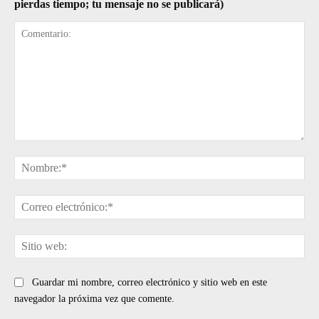
pierdas tiempo; tu mensaje no se publicará)
Comentario:
No
Cor
ele
Sit
web
Guardar mi nombre, correo electrónico y sitio web en este
navegador la próxima vez que comente.