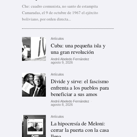
Che: cuadro comunista, no santo de estampita
Camaradas, el 9 de octubre de 1967 el ejército
boliviano, por orden directa...
Artículos
Cuba: una pequeña isla y
una gran revolución
André Abeledo Fernández
-
agosto 9, 2026
Artículos
Divide y sirve: el fascismo
enfrenta a los pueblos para
beneficiar a sus amos
André Abeledo Fernández
-
agosto 8, 2026
Artículos
La hipocresía de Meloni:
cerrar la puerta con la casa
llena