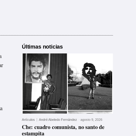
Últimas noticias
a
ar
la
Artículos
André Abeledo Fernández
-
agosto 9, 2026
Che: cuadro comunista, no santo de
estampita