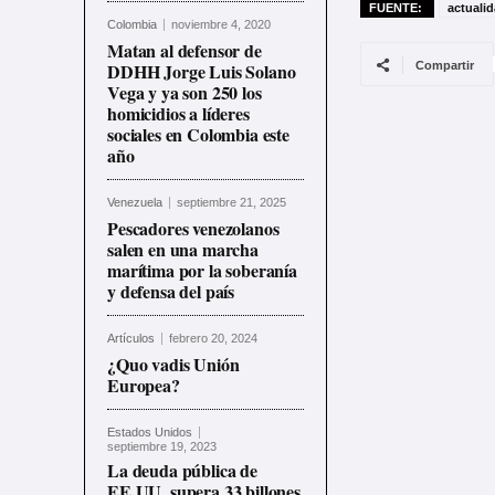
FUENTE:
actuali
Colombia
noviembre 4, 2020
Matan al defensor de
DDHH Jorge Luis Solano
Compartir
Vega y ya son 250 los
homicidios a líderes
sociales en Colombia este
año
Venezuela
septiembre 21, 2025
Pescadores venezolanos
salen en una marcha
marítima por la soberanía
y defensa del país
Artículos
febrero 20, 2024
¿Quo vadis Unión
Europea?
Estados Unidos
septiembre 19, 2023
La deuda pública de
EE.UU. supera 33 billones