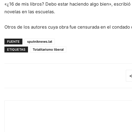
«¿16 de mis libros? Debo estar haciendo algo bien», escribió e
novelas en las escuelas.
Otros de los autores cuya obra fue censurada en el condado 
FUENTE
sputniknews.lat
ETIQUETAS
Totalitarismo liberal