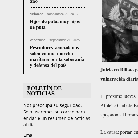
año
Artículos
septiembre 20, 2015
Hijos de puta, muy hijos
de puta
Venezuela
septiembre 21, 2025
Pescadores venezolanos
salen en una marcha
marítima por la soberanía
y defensa del país
Juicio en Bilbao 
vulneración diari
BOLETÍN DE
NOTICIAS
El próximo jueves 11
Athletic Club de Bi
Nos preocupa su seguridad.
Solo usaremos su correo para
apoyaron a Herranz
enviarle un resumen de noticias
al día.
La causa: portar, en
Email