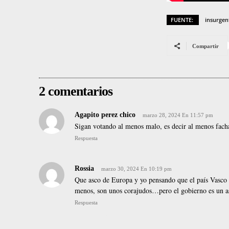
FUENTE:
insurgen
Compartir
2 comentarios
Agapito perez chico
marzo 28, 2024 En 11:57 pm
Sigan votando al menos malo, es decir al menos facha
Respuesta
Rossia
marzo 30, 2024 En 10:19 pm
Que asco de Europa y yo pensando que el país Vasco 
menos, son unos corajudos…pero el gobierno es un a
Respuesta