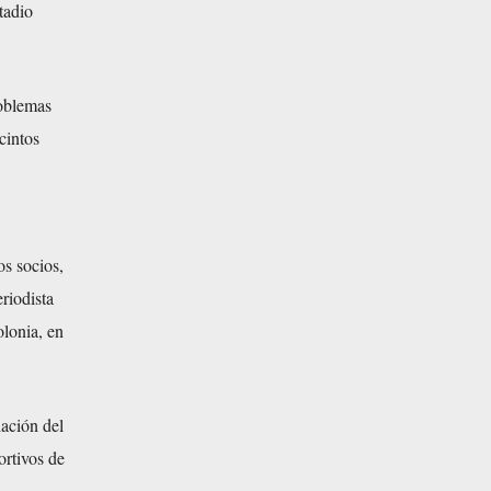
tadio
roblemas
cintos
os socios,
riodista
olonia, en
ación del
ortivos de