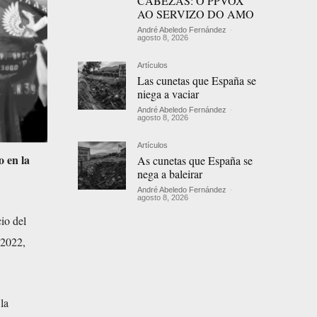
CABEZAS: O PPVOX
AO SERVIZO DO AMO
André Abeledo Fernández
-
agosto 8, 2026
Artículos
Las cunetas que España se
niega a vaciar
André Abeledo Fernández
-
agosto 8, 2026
Artículos
 en la
As cunetas que España se
nega a baleirar
André Abeledo Fernández
-
agosto 8, 2026
cio del
 2022,
la