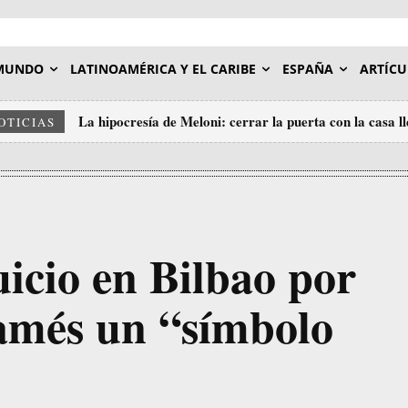
MUNDO
LATINOAMÉRICA Y EL CARIBE
ESPAÑA
ARTÍCU
La hipocresía de Meloni: cerrar la puerta con la casa l
SIONISMO, FRANQUISMO E O MONSTRO DE T
OTICIAS
DO AMO
icio en Bilbao por
amés un “símbolo