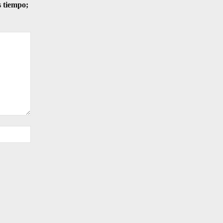
s tiempo;
Sitio
web: