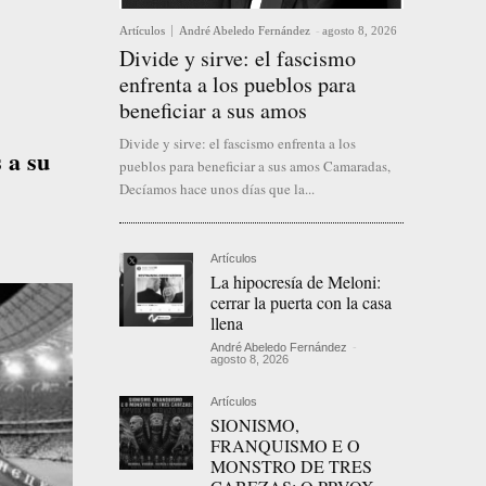
Artículos
André Abeledo Fernández
-
agosto 8, 2026
Divide y sirve: el fascismo
enfrenta a los pueblos para
beneficiar a sus amos
Divide y sirve: el fascismo enfrenta a los
 a su
pueblos para beneficiar a sus amos Camaradas,
Decíamos hace unos días que la...
Artículos
La hipocresía de Meloni:
cerrar la puerta con la casa
llena
André Abeledo Fernández
-
agosto 8, 2026
Artículos
SIONISMO,
FRANQUISMO E O
MONSTRO DE TRES