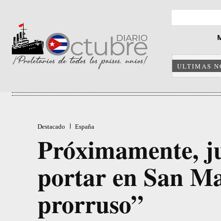
ULTIMAS N
Destacado
España
Próximamente, ju
portar en San M
prorruso”