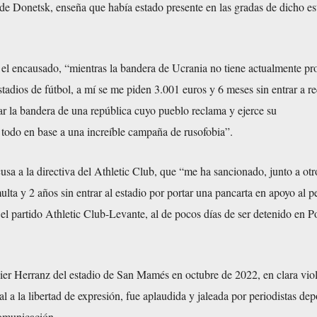
de Donetsk, enseña que había estado presente en las gradas de dicho es
el encausado, “mientras la bandera de Ucrania no tiene actualmente p
estadios de fútbol, a mí se me piden 3.001 euros y 6 meses sin entrar a re
ar la bandera de una república cuyo pueblo reclama y ejerce su
 todo en base a una increíble campaña de rusofobia”.
sa a la directiva del Athletic Club, que “me ha sancionado, junto a otr
lta y 2 años sin entrar al estadio por portar una pancarta en apoyo al pe
l partido Athletic Club-Levante, al de pocos días de ser detenido en P
ier Herranz del estadio de San Mamés en octubre de 2022, en clara viol
 a la libertad de expresión, fue aplaudida y jaleada por periodistas dep
omunicación.