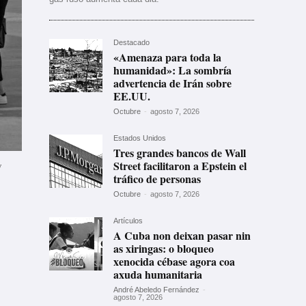
Destacado
«Amenaza para toda la
humanidad»: La sombría
advertencia de Irán sobre
EE.UU.
Octubre
-
agosto 7, 2026
Estados Unidos
Tres grandes bancos de Wall
Street facilitaron a Epstein el
w
tráfico de personas
Octubre
-
agosto 7, 2026
Artículos
A Cuba non deixan pasar nin
as xiringas: o bloqueo
xenocida cébase agora coa
axuda humanitaria
André Abeledo Fernández
-
agosto 7, 2026