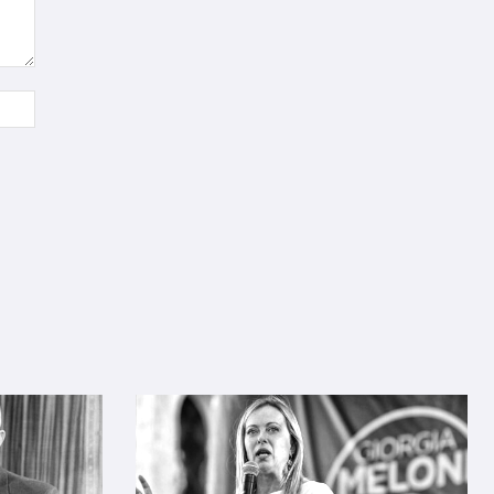
Sitio
web: