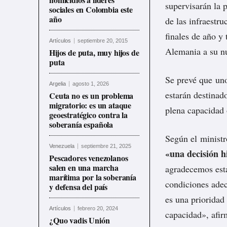
supervisarán la 
sociales en Colombia este
año
de las infraestru
finales de año y
Artículos
septiembre 20, 2015
Alemania a su n
Hijos de puta, muy hijos de
puta
Se prevé que un
Argelia
agosto 1, 2026
estarán destinad
Ceuta no es un problema
migratorio: es un ataque
plena capacidad 
geoestratégico contra la
soberanía española
Según el ministr
Venezuela
septiembre 21, 2025
«una decisión h
Pescadores venezolanos
salen en una marcha
agradecemos esta
marítima por la soberanía
condiciones adec
y defensa del país
es una prioridad
Artículos
febrero 20, 2024
capacidad», afir
¿Quo vadis Unión