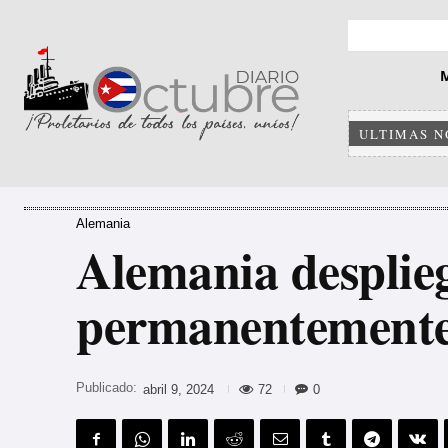
ULTIMAS N
Alemania
Alemania desplie
permanentemente 
Publicado:
72
0
abril 9, 2024