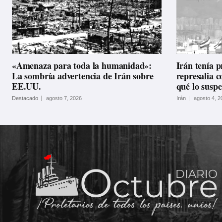
«Amenaza para toda la humanidad»:
Irán tenía 
La sombría advertencia de Irán sobre
represalia c
EE.UU.
qué lo susp
Destacado
agosto 7, 2026
Irán
agosto 4, 2