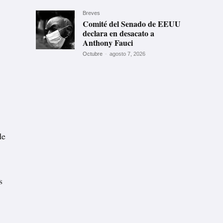
Breves
Comité del Senado de EEUU
declara en desacato a
Anthony Fauci
Octubre
-
agosto 7, 2026
de
s