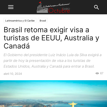
Latinoamérica y El Caribe
Brasil
Brasil retoma exigir visa a
turistas de EEUU, Australia y
Canadá
El Gobierno del presidente Luiz Inácio Lula da Silva exigirá a
partir de hoy la presentación de visa a los turistas de
Estados Unidos, Australia y Canadá para entrar a Brasil.
67
abril 10, 2024