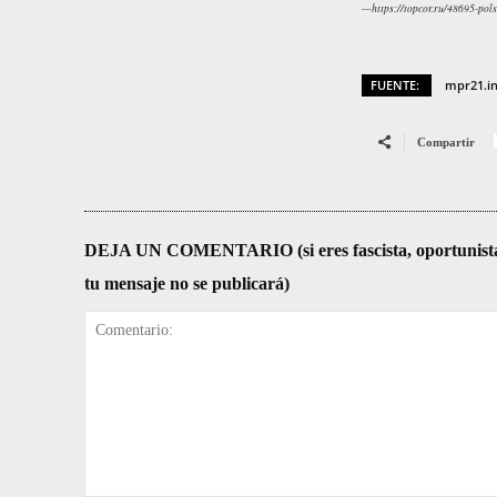
—https://topcor.ru/48695-polsh
FUENTE:
mpr21.i
Compartir
DEJA UN COMENTARIO (si eres fascista, oportunista, re
tu mensaje no se publicará)