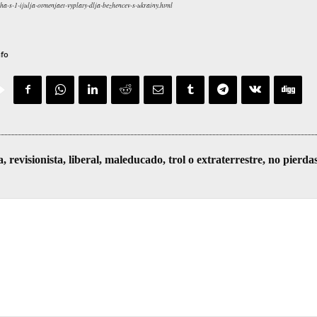
a-s-1-ijulja-otmenjaet-vyplaty-dlja-bezhencev-s-ukrainy.html
nfo
visionista, liberal, maleducado, trol o extraterrestre, no pierda