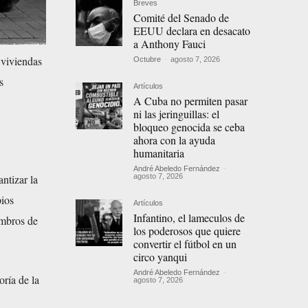
Breves
Comité del Senado de
EEUU declara en desacato
a Anthony Fauci
 viviendas
Octubre
-
agosto 7, 2026
s
Artículos
A Cuba no permiten pasar
ni las jeringuillas: el
bloqueo genocida se ceba
ahora con la ayuda
humanitaria
André Abeledo Fernández
-
ntizar la
agosto 7, 2026
pios
Artículos
Infantino, el lameculos de
embros de
los poderosos que quiere
convertir el fútbol en un
circo yanqui
André Abeledo Fernández
-
oría de la
agosto 7, 2026