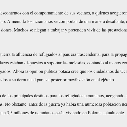
descontentos con el comportamiento de sus vecinos, a quienes acogiero
cipio. A menudo los ucranianos se comportan de una manera desafiante, 
iones. Muchos se niegan a trabajar y pretenden vivir de las prestacion
uerra la afluencia de refugiados al país era trascendental para la propa
polacos estaban dispuestos a soportar las molestias, contando al menos co
ugiados. Ahora la opinión pública polaca cree que los ciudadanos de Uc
dos a su tierra natal para su posterior movilización en el ejército.
 de los principales destinos para los refugiados ucranianos, acogiendo a
as. No obstante, antes de la guerra ya había una numerosa población uc
 que 3,5 millones de ucranianos están viviendo en Polonia actualmente.