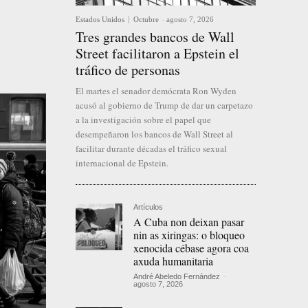
Estados Unidos
Octubre
-
agosto 7, 2026
Tres grandes bancos de Wall
Street facilitaron a Epstein el
tráfico de personas
El martes el senador demócrata Ron Wyden
acusó al gobierno de Trump de dar un carpetazo
a la investigación sobre el papel que
desempeñaron los bancos de Wall Street al
facilitar durante décadas el tráfico sexual
internacional de Epstein.
Artículos
A Cuba non deixan pasar
nin as xiringas: o bloqueo
xenocida cébase agora coa
axuda humanitaria
André Abeledo Fernández
-
agosto 7, 2026