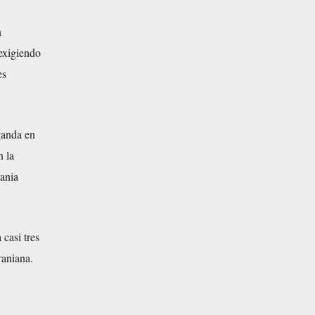
n
exigiendo
es
ganda en
n la
rania
 casi tres
raniana.