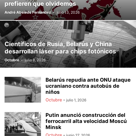
prefieren que olvidemos
André Abeledo Fernández
-
julio 13, 2026
Científicos de Rusia, Belarús y China
desarrollan láser para chips fotónicos
Octubre
-
julio 8, 2026
Belarús repudia ante ONU ataque
ucraniano contra autobús de
niños
Octubre
-
julio 1, 2026
Putin anunció construcción del
ferrocarril alta velocidad Moscú
Minsk
Octubre
-
junio 27, 2026