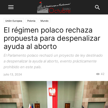
Unión Europea
Polonia
Mundo
El régimen polaco rechaza
propuesta para despenalizar
ayuda al aborto
El Parlamento polaco rechazó un proyecto de ley destinado
a despenalizar la ayuda al aborto, evento prácticamente
prohibido en este país.
42
julio 13, 2024