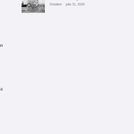
Octubre
-
julio 31, 2026
u
as
na