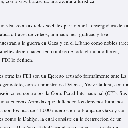
ía, como si se tratase de una aventura turística.
un vistazo a sus redes sociales para notar la envergadura de s
tica a través de videos, animaciones, gráficas y live
uestran a la guerra en Gaza y en el Líbano como nobles tare
israelíes deben hacer «en nombre de todo el mundo libre»,
 FDI lo definen.
 es otra: las FDI son un Ejército acusado formalmente ante La
 genocidio, con su ministro de Defensa, Yoav Gallant, con u
sión en su contra por la Corte Penal Internacional (CPI). Sus
e unas Fuerzas Armadas que defienden los derechos humanos
s con los más de 41.000 muertos en la Franja de Gaza y con
res como la Dahiya, la cual consiste en la destrucción de un
nado —Hamás o Hizbulá, en el caso actual— a través de