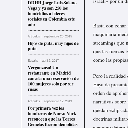
israelí» por un d
DDHH Jorge Luis Solano
Vega y ya son 250 los
homicidios a líderes
sociales en Colombia este
año
Basta con echar 
maquinaria mediá
Artículos
septiembre 20, 2015
streamings que m
Hijos de puta, muy hijos de
puta
que las fuerzas 
como las propias
España
abril 2, 2017
Vergonzoso! Un
restaurante en Madrid
Pero la realidad
cancela una reservación de
100 mujeres solo por ser
Haya de presunto
rusas
orden de aprehen
narrativas sobr
Artículos
septiembre 12, 2019
Por primera vez los
quedan eclipsada
bomberos de Nueva York
doctrinas milita
reconocen que las Torres
Gemelas fueron demolidas
enemigo determi