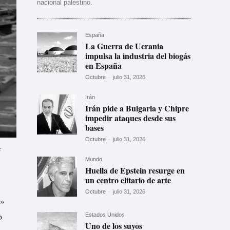
nacional palestino.
España
La Guerra de Ucrania
impulsa la industria del biogás
en España
Octubre
-
julio 31, 2026
Irán
Irán pide a Bulgaria y Chipre
impedir ataques desde sus
bases
Octubre
-
julio 31, 2026
r
Mundo
Huella de Epstein resurge en
un centro elitario de arte
Octubre
-
julio 31, 2026
a»
o
Estados Unidos
Uno de los suyos