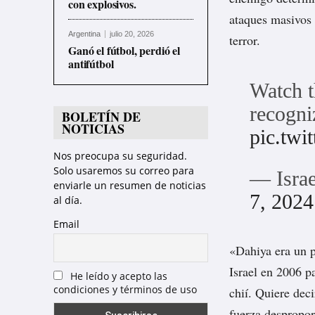
con explosivos.
ataques masivos 
Argentina
julio 20, 2026
terror.
Ganó el fútbol, perdió el
antifútbol
Watch t
recogni
BOLETÍN DE
NOTICIAS
pic.twi
Nos preocupa su seguridad.
Solo usaremos su correo para
— Isra
enviarle un resumen de noticias
7, 2024
al día.
Email
«Dahiya era un p
Israel en 2006 p
He leído y acepto las
condiciones y términos de uso
chií. Quiere deci
fuerza despropor