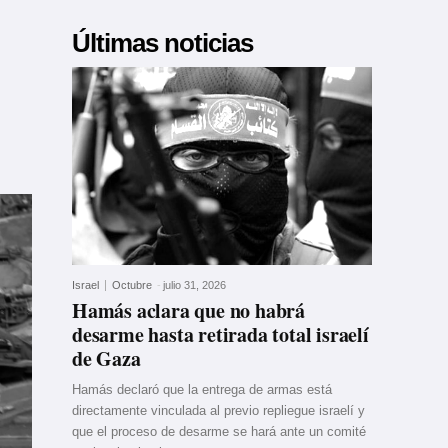
Últimas noticias
Israel
Octubre
-
julio 31, 2026
Hamás aclara que no habrá
desarme hasta retirada total israelí
de Gaza
Hamás declaró que la entrega de armas está
directamente vinculada al previo repliegue israelí y
que el proceso de desarme se hará ante un comité