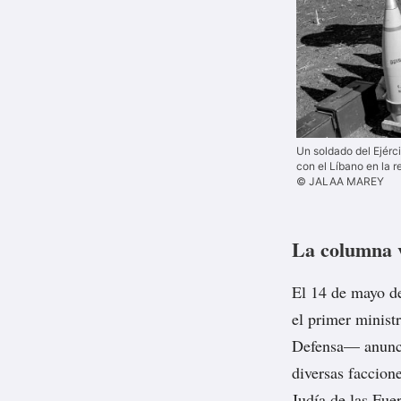
Un soldado del Ejércit
con el Líbano en la r
© JALAA MAREY
La columna v
El 14 de mayo de
el primer minist
Defensa— anunci
diversas faccion
Judía de las Fue