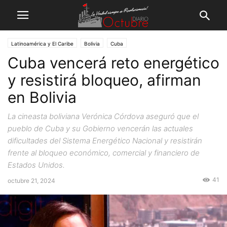
Latinoamérica y El Caribe
Bolivia
Cuba
Cuba vencerá reto energético
y resistirá bloqueo, afirman
en Bolivia
La cineasta boliviana Verónica Córdova aseguró que el
pueblo de Cuba y su Gobierno vencerán las actuales
dificultades del Sistema Energético Nacional y resistirán
frente al bloqueo económico, comercial y financiero de
Estados Unidos.
41
octubre 21, 2024