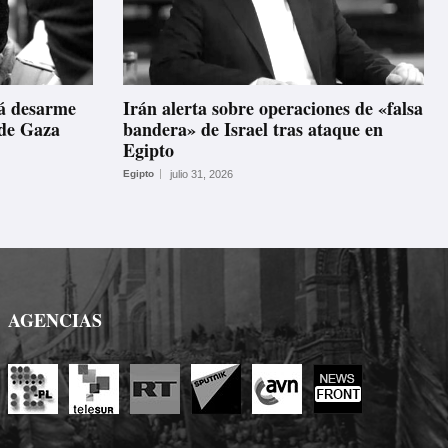
á desarme
Irán alerta sobre operaciones de «falsa
í de Gaza
bandera» de Israel tras ataque en
Egipto
Egipto
julio 31, 2026
AGENCIAS