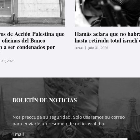
s de Acción Palestina que
Hamás aclara que no habr
 oficinas del Banco
hasta retirada total israel
n a ser condenados por
Israel
julio 31, 2026
’
io 31, 2026
BOLETÍN DE NOTICIAS
Nos preocupa su seguridad. Solo usaremos su correo
para enviarle un resumen de noticias al día.
Email