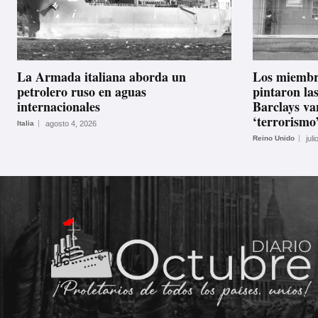
La Armada italiana aborda un
Los miembro
petrolero ruso en aguas
pintaron las
internacionales
Barclays va
‘terrorismo
Italia
agosto 4, 2026
Reino Unido
jul