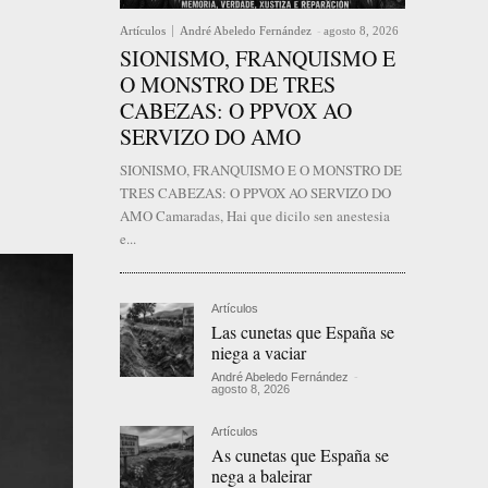
Artículos
André Abeledo Fernández
-
agosto 8, 2026
SIONISMO, FRANQUISMO E
O MONSTRO DE TRES
CABEZAS: O PPVOX AO
SERVIZO DO AMO
SIONISMO, FRANQUISMO E O MONSTRO DE
TRES CABEZAS: O PPVOX AO SERVIZO DO
AMO Camaradas, Hai que dicilo sen anestesia
e...
Artículos
Las cunetas que España se
niega a vaciar
André Abeledo Fernández
-
agosto 8, 2026
Artículos
As cunetas que España se
nega a baleirar