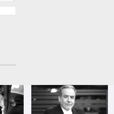
Sitio
web: