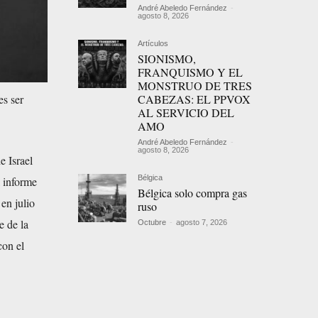
André Abeledo Fernández
-
agosto 8, 2026
Artículos
SIONISMO,
FRANQUISMO Y EL
MONSTRUO DE TRES
es ser
CABEZAS: EL PPVOX
AL SERVICIO DEL
AMO
André Abeledo Fernández
-
agosto 8, 2026
 Israel
Bélgica
 informe
Bélgica solo compra gas
en julio
ruso
e de la
Octubre
-
agosto 7, 2026
con el