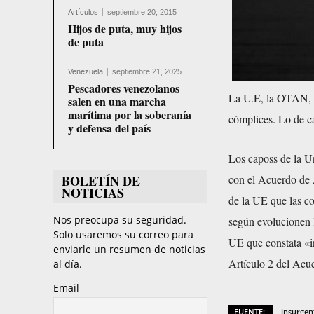
Artículos
septiembre 20, 2015
Hijos de puta, muy hijos
de puta
Venezuela
septiembre 21, 2025
Pescadores venezolanos
La U.E, la OTAN, Is
salen en una marcha
marítima por la soberanía
cómplices. Lo de c
y defensa del país
Los caposs de la U
con el Acuerdo de 
BOLETÍN DE
NOTICIAS
de la UE que las co
Nos preocupa su seguridad.
según evolucionen l
Solo usaremos su correo para
UE que constata «i
enviarle un resumen de noticias
Artículo 2 del Acu
al día.
Email
FUENTE:
insurgen