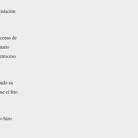
islación
ecenas de
tario
etroceso
ando su
ue el feto
lo hizo