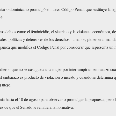
atario dominicano promulgó el nuevo Código Penal, que sustituye la leg
84.
evos delitos como el feminicidio, el sicariato y la violencia económica, d
ales, políticas y defensores de los derechos humanos, pidieron al manda
gánica que modifica el Código Penal por considerar que representa un r
idieron que no se castigue a una mujer por interrumpir un embarazo cu
 el embarazo es producto de violación o incesto y cuando se determina q
l útero.
enía hasta el 10 de agosto para observar o promulgar la propuesta, pero 
és de que el Senado le remitiera la normativa.