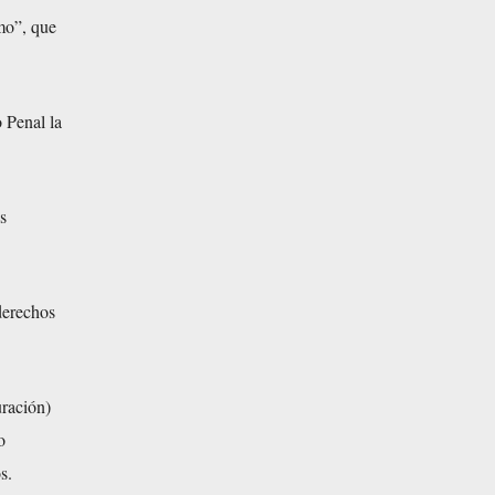
mo”, que
o Penal la
s
derechos
uración)
o
s.