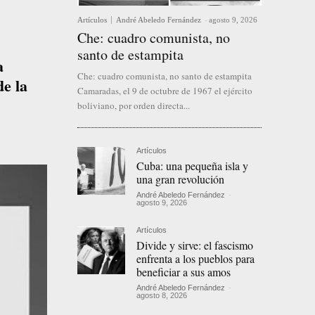
Artículos
André Abeledo Fernández
-
agosto 9, 2026
Che: cuadro comunista, no
santo de estampita
a
Che: cuadro comunista, no santo de estampita
de la
Camaradas, el 9 de octubre de 1967 el ejército
boliviano, por orden directa...
Artículos
Cuba: una pequeña isla y
una gran revolución
André Abeledo Fernández
-
agosto 9, 2026
Artículos
Divide y sirve: el fascismo
enfrenta a los pueblos para
beneficiar a sus amos
André Abeledo Fernández
-
agosto 8, 2026