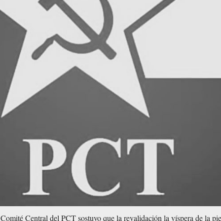
 Comité Central del PCT sostuvo que la revalidación la víspera de la pi