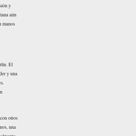
sión y
riana aún
en manos
lín. El
der y una
es.
en
con otros
enos, una
ipalmente