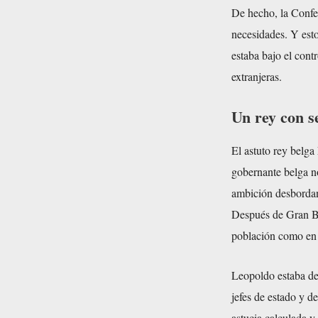
De hecho, la Confer
necesidades. Y est
estaba bajo el cont
extranjeras.
Un rey con s
El astuto rey belga
gobernante belga n
ambición desbordant
Después de Gran Br
población como en 
Leopoldo estaba de
jefes de estado y d
astucia calculada y