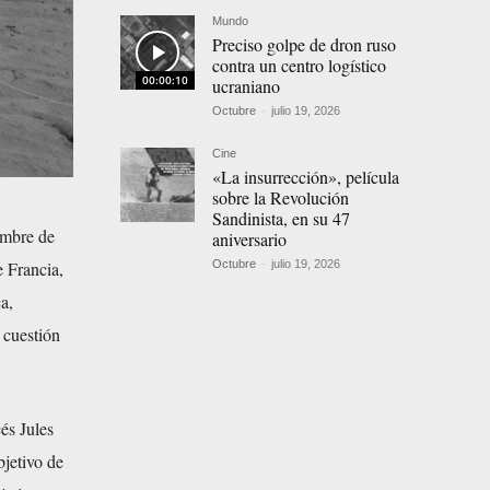
Mundo
Preciso golpe de dron ruso
contra un centro logístico
00:00:10
ucraniano
Octubre
-
julio 19, 2026
Cine
«La insurrección», película
sobre la Revolución
Sandinista, en su 47
embre de
aniversario
Octubre
-
julio 19, 2026
e Francia,
a,
 cuestión
és Jules
bjetivo de