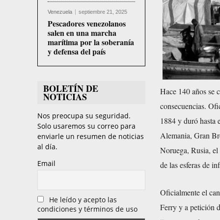
Venezuela
septiembre 21, 2025
Pescadores venezolanos
salen en una marcha
marítima por la soberanía
y defensa del país
BOLETÍN DE
Hace 140 años se ce
NOTICIAS
consecuencias. Ofi
Nos preocupa su seguridad.
1884 y duró hasta e
Solo usaremos su correo para
Alemania, Gran Bret
enviarle un resumen de noticias
al día.
Noruega, Rusia, el
Email
de las esferas de in
Oficialmente el can
He leído y acepto las
Ferry y a petición 
condiciones y términos de uso