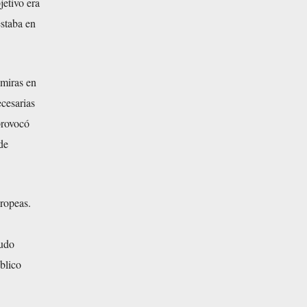
jetivo era
estaba en
 miras en
ecesarias
provocó
de
uropeas.
nudo
blico