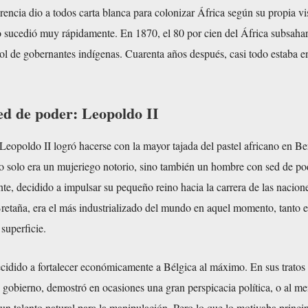
encia dio a todos carta blanca para colonizar África según su propia vi
o sucedió muy rápidamente. En 1870, el 80 por cien del África subsaha
rol de gobernantes indígenas. Cuarenta años después, casi todo estaba 
ed de poder: Leopoldo II
 Leopoldo II logró hacerse con la mayor tajada del pastel africano en Ber
o solo era un mujeriego notorio, sino también un hombre con sed de po
e, decidido a impulsar su pequeño reino hacia la carrera de las nacion
etaña, era el más industrializado del mundo en aquel momento, tanto 
superficie.
cidido a fortalecer económicamente a Bélgica al máximo. En sus tratos 
e gobierno, demostró en ocasiones una gran perspicacia política, o al m
 un talento natural para la manipulación. Pero lo que lo motivaba princ