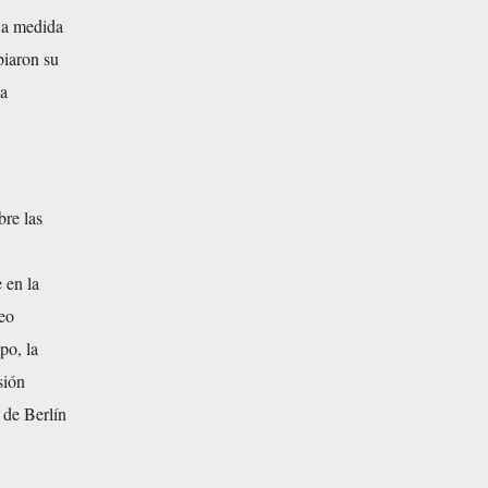
 a medida
biaron su
La
bre las
 en la
peo
po, la
sión
 de Berlín