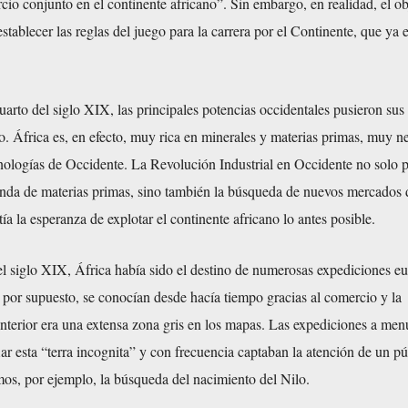
io conjunto en el continente africano”. Sin embargo, en realidad, el ob
establecer las reglas del juego para la carrera por el Continente, que ya 
uarto del siglo XIX, las principales potencias occidentales pusieron sus
. África es, en efecto, muy rica en minerales y materias primas, muy n
cnologías de Occidente. La Revolución Industrial en Occidente no solo 
nda de materias primas, sino también la búsqueda de nuevos mercados 
ía la esperanza de explotar el continente africano lo antes posible.
l siglo XIX, África había sido el destino de numerosas expediciones e
 por supuesto, se conocían desde hacía tiempo gracias al comercio y la
 interior era una extensa zona gris en los mapas. Las expediciones a me
ar esta “terra incognita” y con frecuencia captaban la atención de un pú
os, por ejemplo, la búsqueda del nacimiento del Nilo.