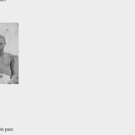
.
ón para