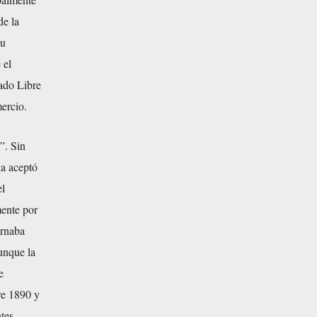
de la
su
 el
tado Libre
ercio.
”. Sin
ga aceptó
el
ente por
ernaba
unque la
e
re 1890 y
ntes