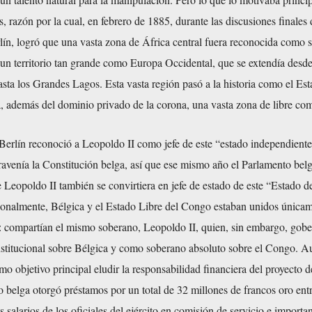
s, razón por la cual, en febrero de 1885, durante las discusiones finales 
lín, logró que una vasta zona de África central fuera reconocida como 
un territorio tan grande como Europa Occidental, que se extendía desde
sta los Grandes Lagos. Esta vasta región pasó a la historia como el Es
, además del dominio privado de la corona, una vasta zona de libre com
Berlín reconoció a Leopoldo II como jefe de este “estado independiente
ravenía la Constitución belga, así que ese mismo año el Parlamento bel
 Leopoldo II también se convirtiera en jefe de estado de este “Estado d
onalmente, Bélgica y el Estado Libre del Congo estaban unidos únicam
: compartían el mismo soberano, Leopoldo II, quien, sin embargo, gob
titucional sobre Bélgica y como soberano absoluto sobre el Congo. A
mo objetivo principal eludir la responsabilidad financiera del proyecto d
 belga otorgó préstamos por un total de 32 millones de francos oro ent
 salarios de los oficiales del ejército en comisión de servicio e importa