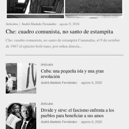
Artículos
André Abeledo Fernández
-
agosto 9, 2026
Che: cuadro comunista, no santo de estampita
Che: cuadro comunista, no santo de estampita Camaradas, el 9 de octubre
de 1967 el ejército boliviano, por orden directa...
Artículos
Cuba: una pequeña isla y una gran
revolución
André Abeledo Fernández
-
agosto 9, 2026
Artículos
Divide y sirve: el fascismo enfrenta a los
pueblos para beneficiar a sus amos
André Abeledo Fernández
-
agosto 8, 2026