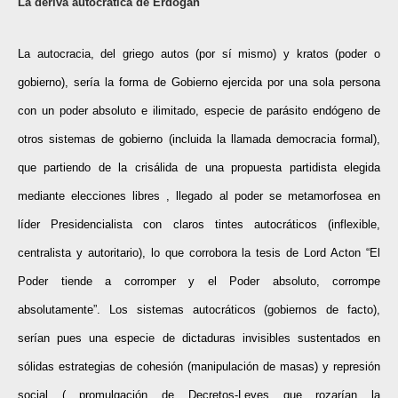
La deriva autocrática de Erdogan
La autocracia, del griego autos (por sí mismo) y kratos (poder o
gobierno), sería la forma de Gobierno ejercida por una sola persona
con un poder absoluto e ilimitado, especie de parásito endógeno de
otros sistemas de gobierno (incluida la llamada democracia formal),
que partiendo de la crisálida de una propuesta partidista elegida
mediante elecciones libres , llegado al poder se metamorfosea en
líder Presidencialista con claros tintes autocráticos (inflexible,
centralista y autoritario), lo que corrobora la tesis de Lord Acton “El
Poder tiende a corromper y el Poder absoluto, corrompe
absolutamente”. Los sistemas autocráticos (gobiernos de facto),
serían pues una especie de dictaduras invisibles sustentados en
sólidas estrategias de cohesión (manipulación de masas) y represión
social ( promulgación de Decretos-Leyes que rozarían la