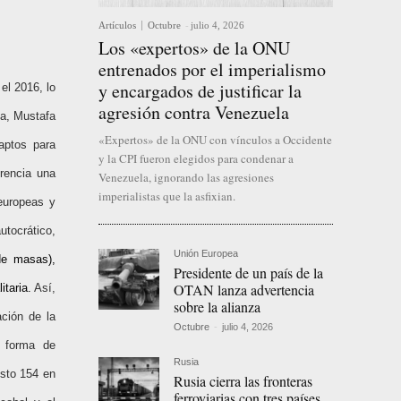
Artículos
Octubre
-
julio 4, 2026
Los «expertos» de la ONU
entrenados por el imperialismo
y encargados de justificar la
el 2016, lo
agresión contra Venezuela
na, Mustafa
«Expertos» de la ONU con vínculos a Occidente
aptos para
y la CPI fueron elegidos para condenar a
rencia una
Venezuela, ignorando las agresiones
imperialistas que la asfixian.
 europeas y
tocrático,
Unión Europea
de masas),
Presidente de un país de la
OTAN lanza advertencia
itaria.
Así,
sobre la alianza
ación de la
Octubre
-
julio 4, 2026
n forma de
Rusia
esto 154 en
Rusia cierra las fronteras
ferroviarias con tres países