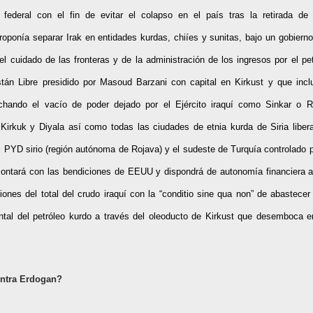
federal con el fin de evitar el colapso en el país tras la retirada de 
oponía separar Irak en entidades kurdas, chiíes y sunitas, bajo un gobierno
 cuidado de las fronteras y de la administración de los ingresos por el pet
stán Libre presidido por Masoud Barzani con capital en Kirkust y que incl
chando el vacío de poder dejado por el Ejército iraquí como Sinkar o R
 Kirkuk y Diyala así como todas las ciudades de etnia kurda de Siria liber
l PYD sirio (región autónoma de Rojava) y el sudeste de Turquía controlado 
contará con las bendiciones de EEUU y dispondrá de autonomía financiera a
ones del total del crudo iraquí con la “conditio sine qua non” de abastecer
ntal del petróleo kurdo a través del oleoducto de Kirkust que desemboca e
ntra Erdogan?