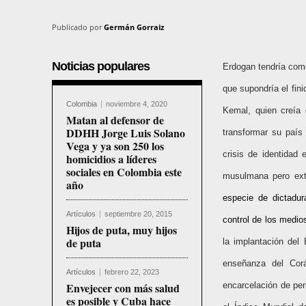
Publicado por
Germán Gorraiz
Noticias populares
Erdogan tendría como
que supondría el fin
Colombia
noviembre 4, 2020
Kemal, quien creía 
Matan al defensor de
DDHH Jorge Luis Solano
transformar su país
Vega y ya son 250 los
crisis de identidad 
homicidios a líderes
sociales en Colombia este
musulmana pero ext
año
especie de dictadur
Artículos
septiembre 20, 2015
control de los medio
Hijos de puta, muy hijos
de puta
la implantación del
enseñanza del Corá
Artículos
febrero 22, 2023
Envejecer con más salud
encarcelación de per
es posible y Cuba hace