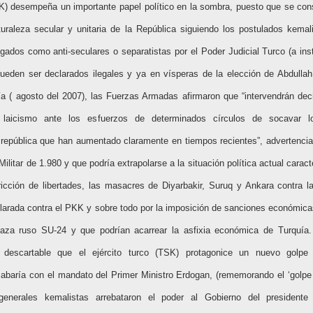
SK) desempeña un importante papel político en la sombra, puesto que se con
uraleza secular y unitaria de la República siguiendo los postulados kemal
uzgados como anti-seculares o separatistas por el Poder Judicial Turco (a ins
 pueden ser declarados ilegales y ya en vísperas de la elección de Abdull
ía ( agosto del 2007), las Fuerzas Armadas afirmaron que “intervendrán de
 laicismo ante los esfuerzos de determinados círculos de socavar l
 república que han aumentado claramente en tiempos recientes”, advertenci
 Militar de 1.980 y que podría extrapolarse a la situación política actual carac
ricción de libertades, las masacres de Diyarbakir, Suruq y Ankara contra l
clarada contra el PKK y sobre todo por la imposición de sanciones económica
 caza ruso SU-24 y que podrían acarrear la asfixia económica de Turquía.
a descartable que el ejército turco (TSK) protagonice un nuevo golpe “
abaría con el mandato del Primer Ministro Erdogan, (rememorando el ‘golpe
enerales kemalistas arrebataron el poder al Gobierno del presidente