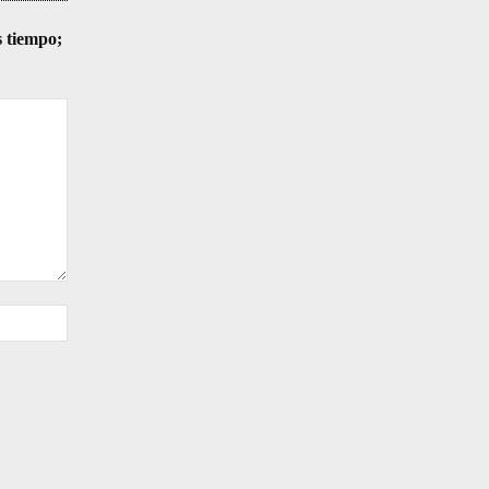
s tiempo;
Sitio
web: