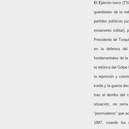
El E
jército turco (T
guardianes de la nat
partidos políticos j
estamento militar),
Presidente de Turqu
en la defensa del
fundamentales de la
la retórica del Golpe
la represión y const
kurda y la guerra de
tras el derribo del
situación, no serí
“posmoderno” que ac
1997, cuando los g