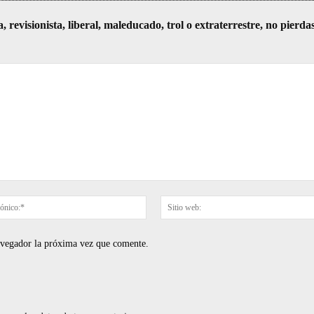
visionista, liberal, maleducado, trol o extraterrestre, no pierda
Correo
electrónico:*
navegador la próxima vez que comente.