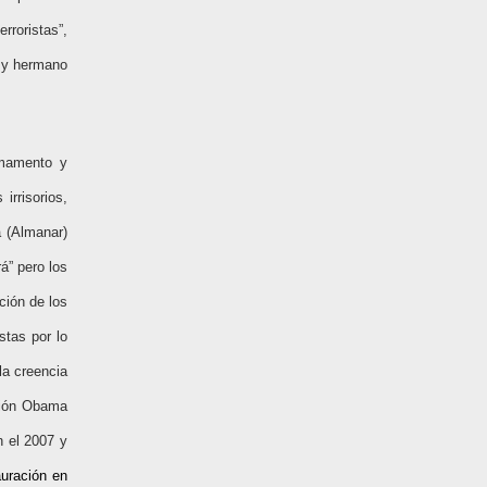
rroristas”,
 y hermano
armamento y
irrisorios,
á (Almanar)
á” pero l
os
ción de los
stas por lo
la creencia
ción Obama
n el 2007 y
auración en