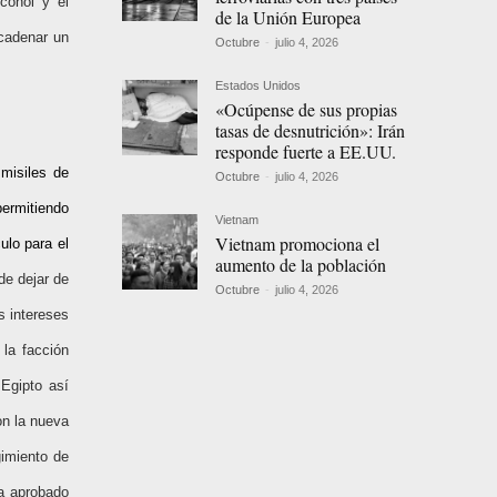
cohol y el
de la Unión Europea
ncadenar un
Octubre
-
julio 4, 2026
Estados Unidos
«Ocúpense de sus propias
tasas de desnutrición»: Irán
responde fuerte a EE.UU.
misiles de
Octubre
-
julio 4, 2026
ermitiendo
Vietnam
Vietnam promociona el
ulo para el
aumento de la población
de dejar de
Octubre
-
julio 4, 2026
os intereses
 la facción
Egipto así
on la nueva
gimiento de
ía aprobado