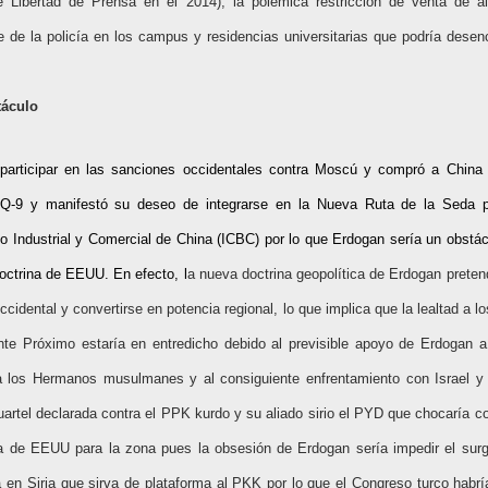
e Libertad de Prensa en el 2014), la polémica restricción de venta de al
 de la policía en los campus y residencias universitarias que podría dese
áculo
articipar en las sanciones occidentales contra Moscú y compró a China 
HQ-9 y manifestó su deseo de integrarse en la Nueva Ruta de la Seda p
o Industrial y Comercial de China (ICBC) por lo que Erdogan sería un obstác
octrina de EEUU. En efecto, l
a nueva doctrina geopolítica de Erdogan preten
occidental y convertirse en potencia regional, lo que implica que la lealtad a l
nte Próximo estaría en entredicho debido al previsible apoyo de Erdogan a
 los Hermanos musulmanes y al consiguiente enfrentamiento con Israel y 
uartel declarada contra el PPK kurdo y su aliado sirio el PYD que chocaría c
ica de EEUU para la zona pues la obsesión de Erdogan sería
impedir el sur
en Siria que sirva de plataforma al PKK por lo que el Congreso turco habr