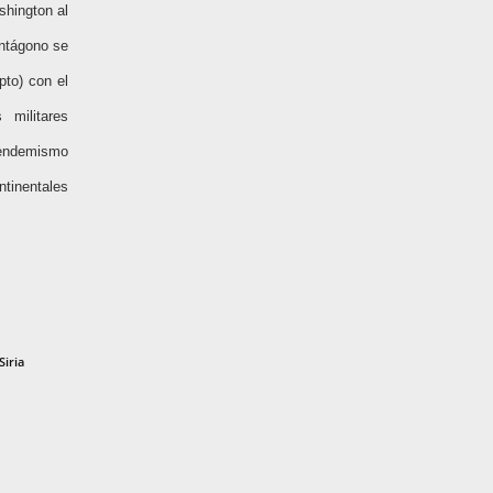
shington al
entágono se
pto) con el
 militares
l endemismo
ntinentales
Siria