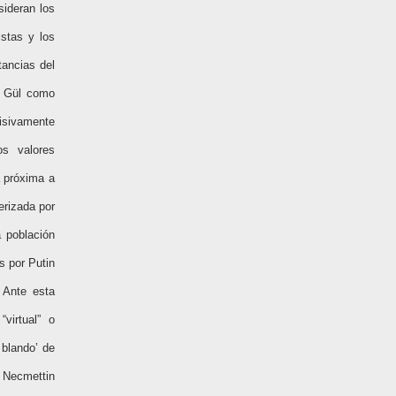
sideran los
istas y los
tancias del
ah Gül como
cisivamente
os valores
a próxima a
terizada por
a población
s por Putin
 Ante esta
virtual” o
 blando’ de
 Necmettin