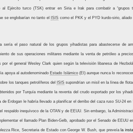
al Ejército turco (TSK) entrar en Siria e Irak para combatir a “grupos te
ue se englobarían no tanto el
ISIS
como el PKK y el PYD kurdo-sirio, aliado
iria sería el paso natural de los grupos yihadistas para abastecerse de 
iento de sus operaciones militares mediante la venta de petróleo a precios 
 por el general Wesley Clark quien según la televisión libanesa de Hezbol
uía apoya al autodenominado
Estado Islámico
(EI) aunque nunca lo reconocer
bre los tanques petrolíferos del
ISIS
supondrían un misil en la línea de flota
btenidos por Turquía mediante la reventa del crudo exportado por los yihadi
a de Erdogan le habría llevado a planificar el derribo del caza ruso SU-24 en 
 el respaldo inequívoco de la OTAN y de EEUU. Sin embargo,
l
a Administra
implementar el llamado Plan Biden-Gelb, aprobado por el Senado de EEUU e
lezza Rice, Secretaria de Estado con George W. Bush, que preveía
la inst