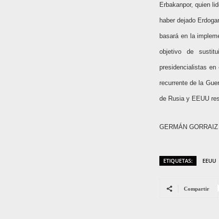
Erbakanpor, quien li
haber dejado Erdogan
basará en la impleme
objetivo de sustit
presidencialistas en
recurrente de la Gue
de Rusia y EEUU re
GERMÁN GORRAIZ L
ETIQUETAS:
EEUU
Compartir