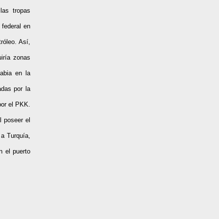
las tropas
 federal en
róleo. Así,
uiría zonas
abia en la
adas por la
por el PKK.
l poseer el
 a Turquía,
n el puerto