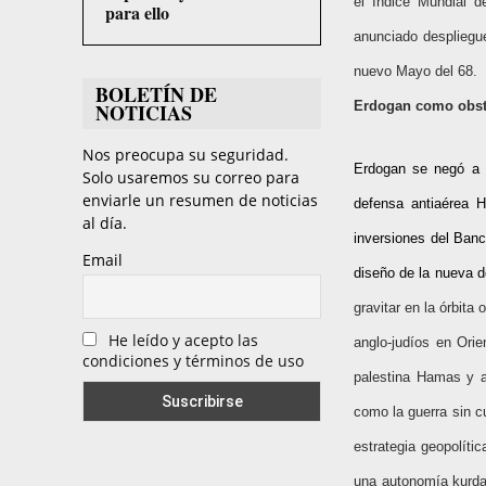
el Índice Mundial d
para ello
anunciado despliegue
nuevo Mayo del 68.
BOLETÍN DE
Erdogan como obst
NOTICIAS
Nos preocupa su seguridad.
Erdogan se negó a p
Solo usaremos su correo para
enviarle un resumen de noticias
defensa antiaérea 
al día.
inversiones del Banc
Email
diseño de la nueva d
gravitar en la órbita 
He leído y acepto las
anglo-judíos en Orie
condiciones y términos de uso
palestina Hamas y a
como la guerra sin c
estrategia geopolít
una autonomía kurda 