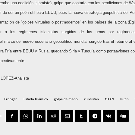
deraba una coalición islamista), golpe que contaría con las bendiciones de Wa
 de ser un peón útil para EEUU, pues la nueva estrategia geopolítica del P
ntación de “golpes virtuales o postmodernos“ en los países de la zona (Egi
uir a los regímenes islamistas surgidos de las urnas por regímenes
 el marco del nuevo escenario geopolítico mundial surgido tras el retorno a
rra Fría entre EEUU y Rusia, quedando Siria y Turquía como portaaviones co
spectivamente.
ÓPEZ-Analista
Erdogan
Estado Islámico
golpe de mano
kurdistan
OTAN
Putin