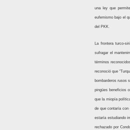
una ley que permite 
eufemismo bajo el q
del PKK.
La frontera turco-s
sufragar el mantenim
términos reconocidos
reconoció que “Turq
bombarderos rusos so
pingües beneficios o
que la miopía polític
de que contaría con
estaría estudiando 
rechazado por Condo