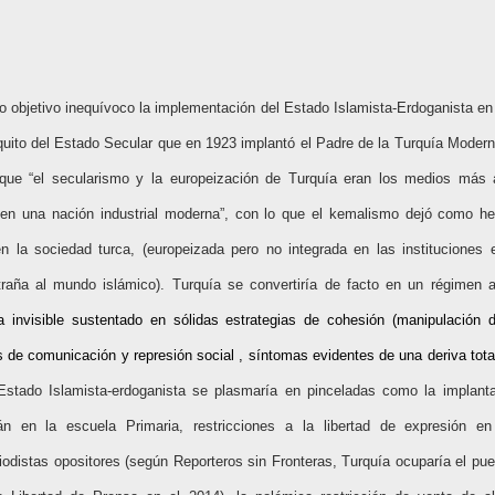
 objetivo inequívoco la implementación del Estado Islamista-Erdoganista en 
iquito del Estado Secular que en 1923 implantó el Padre de la Turquía Moder
que “el secularismo y la europeización de Turquía eran los medios más 
 en una nación industrial moderna”, con lo que el kemalismo dejó como he
en la sociedad turca, (europeizada pero no integrada en las instituciones
raña al mundo islámico).
Turquía se convertiría de facto en un régimen au
a invisible sustentado en sólidas estrategias de cohesión (manipulación 
s de comunicación y represión social , síntomas evidentes de una deriva total
 Estado Islamista-erdoganista se plasmaría en pinceladas como la implant
n en la escuela Primaria, restricciones a la libertad de expresión e
iodistas opositores (según Reporteros sin Fronteras, Turquía ocuparía el pu