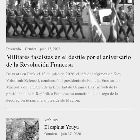
Destacado
Octubre
-
julio 17, 2026
Militares fascistas en el desfile por el aniversario
de la Revolución Francesa
De visita en París, el 13 de julio de 2026, el jefe del régimen de Kiev,
Volodimir Zelenski, condecoró al presidente de Francia, Emmanuel
Macron, con la Orden de la Libertad de Ucrania. El sitio web de la
presidencia de la República Francesa no menciona la entrega de la
decoración ucraniana al presidente Macron.
Artículos
El espíritu Youyu
Octubre
-
julio 17, 2026