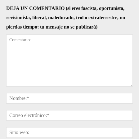
DEJA UN COMENTARIO (si eres fascista, oportunista,
revisionista, liberal, maleducado, trol o extraterrestre, no
pierdas tiempo; tu mensaje no se publicará)
Comentario:
No
Cor
ele
Sit
web