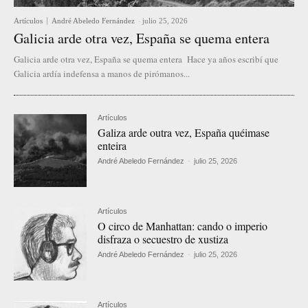
Artículos
André Abeledo Fernández
-
julio 25, 2026
Galicia arde otra vez, España se quema entera
Galicia arde otra vez, España se quema entera Hace ya años escribí que
Galicia ardía indefensa a manos de pirómanos...
Artículos
Galiza arde outra vez, España quéimase
enteira
André Abeledo Fernández
-
julio 25, 2026
Artículos
O circo de Manhattan: cando o imperio
disfraza o secuestro de xustiza
André Abeledo Fernández
-
julio 25, 2026
Artículos